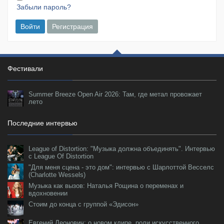
Забыли пароль?
Войти
Регистрация
Фестивали
Summer Breeze Open Air 2026: Там, где метал провожает
лето
Последние интервью
League of Distortion: "Музыка должна объединять". Интервью
с League Of Distortion
"Для меня сцена - это дом": интервью с Шарлоттой Весселс
(Charlotte Wessels)
Музыка как вызов: Наталья Рощина о переменах и
вдохновении
Стоим до конца с группой «Эдисон»
Евгений Леонович: о новом клипе, роли искусственного