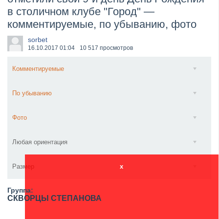
в столичном клубе "Город" —
​Wacken Open Air 2027 объявил новую волну участ...
комментируемые, по убыванию, фото
sorbet
16.10.2017
01:04
10 517 просмотров
Комментируемые
По убыванию
Фото
Любая ориентация
Размер
x
Группа:
СКВОРЦЫ СТЕПАНОВА