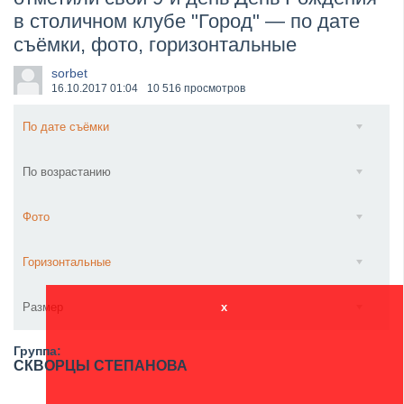
в столичном клубе "Город" — по дате
​Wacken Open Air 2027 объявил новую волну участ...
съёмки, фото, горизонтальные
sorbet
16.10.2017
01:04
10 516 просмотров
По дате съёмки
По возрастанию
Фото
Горизонтальные
Размер
x
Группа:
СКВОРЦЫ СТЕПАНОВА