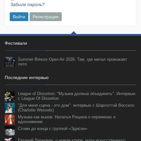
Забыли пароль?
Войти
Регистрация
Фестивали
Summer Breeze Open Air 2026: Там, где метал провожает
лето
Последние интервью
League of Distortion: "Музыка должна объединять". Интервью
с League Of Distortion
"Для меня сцена - это дом": интервью с Шарлоттой Весселс
(Charlotte Wessels)
Музыка как вызов: Наталья Рощина о переменах и
вдохновении
Стоим до конца с группой «Эдисон»
Евгений Леонович: о новом клипе, роли искусственного