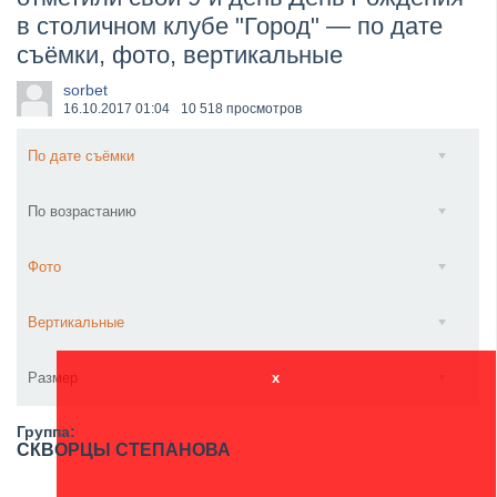
в столичном клубе "Город" — по дате
​Wacken Open Air 2027 объявил новую волну участ...
съёмки, фото, вертикальные
sorbet
16.10.2017
01:04
10 518 просмотров
По дате съёмки
По возрастанию
Фото
Вертикальные
Размер
x
Группа:
СКВОРЦЫ СТЕПАНОВА