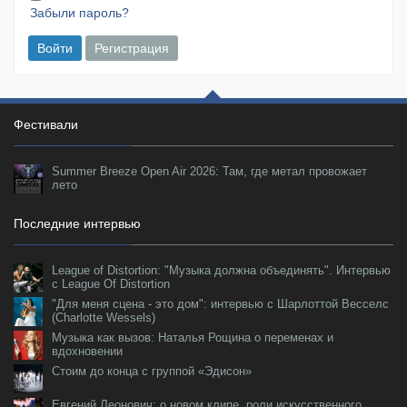
Забыли пароль?
Войти
Регистрация
Фестивали
Summer Breeze Open Air 2026: Там, где метал провожает
лето
Последние интервью
League of Distortion: "Музыка должна объединять". Интервью
с League Of Distortion
"Для меня сцена - это дом": интервью с Шарлоттой Весселс
(Charlotte Wessels)
Музыка как вызов: Наталья Рощина о переменах и
вдохновении
Стоим до конца с группой «Эдисон»
Евгений Леонович: о новом клипе, роли искусственного