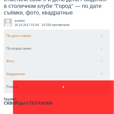
в столичном клубе "Город" — по дате
​Anthrax выпустили новый сингл и клип «Everybod...
съёмки, фото, квадратные
sorbet
16.10.2017
01:04
10 539 просмотров
По дате съёмки
По возрастанию
Фото
Квадратные
Размер
x
Группа:
СКВОРЦЫ СТЕПАНОВА