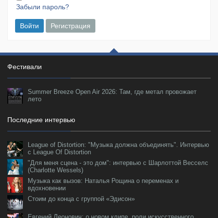
Забыли пароль?
Войти
Регистрация
Фестивали
Summer Breeze Open Air 2026: Там, где метал провожает
лето
Последние интервью
League of Distortion: "Музыка должна объединять". Интервью
с League Of Distortion
"Для меня сцена - это дом": интервью с Шарлоттой Весселс
(Charlotte Wessels)
Музыка как вызов: Наталья Рощина о переменах и
вдохновении
Стоим до конца с группой «Эдисон»
Евгений Леонович: о новом клипе, роли искусственного