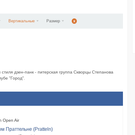
d...
Вертикальные
Размер
x
 стиля дзен-панк - питерская группа Скворцы Степанова
убе "Город".
 Open Air
м Праттельне (Pratteln)