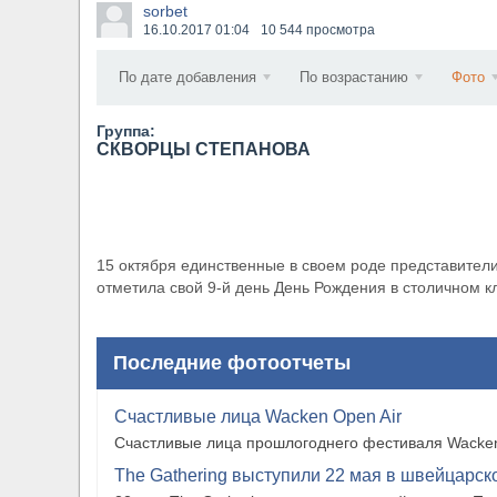
sorbet
​Anthrax выпустили новый сингл и клип «Everybo
16.10.2017
01:04
10 544 просмотра
По дате добавления
По возрастанию
Фото
Группа:
СКВОРЦЫ СТЕПАНОВА
15 октября единственные в своем роде представители
отметила свой 9-й день День Рождения в столичном кл
Последние фотоотчеты
Счастливые лица Wacken Open Air
Счастливые лица прошлогоднего фестиваля Wacken
The Gathering выступили 22 мая в швейцарско