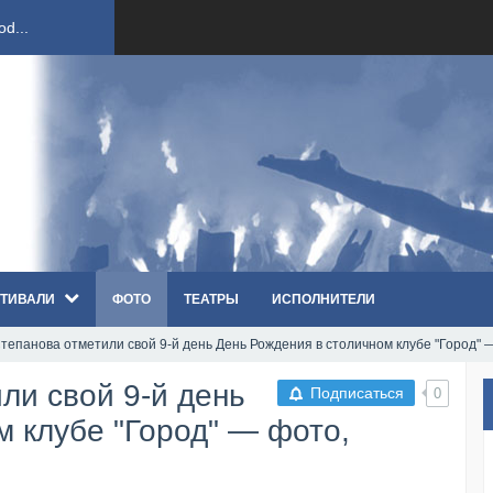
ст...
ndi...
вым ко...
оди...
ТИВАЛИ
ФОТО
ТЕАТРЫ
ИСПОЛНИТЕЛИ
sh...
тепанова отметили свой 9-й день День Рождения в столичном клубе "Город" 
п «Th...
ли свой 9-й день
Подписаться
0
первые...
м клубе "Город" — фото,
ем «...