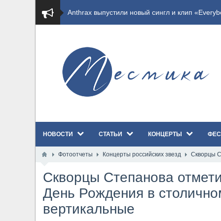
​Wacken Open Air 2027 объявил новую волну уча
​Imminence анонсировали новый альбом Axis Mu
​Wacken Open Air 2026 полностью распродан
GHOST возвращаются на большие экраны с но
​Summer Breeze Open Air 2026 полностью перех
НОВОСТИ
СТАТЬИ
КОНЦЕРТЫ
ФЕС
​Wacken Open Air 2026: открыт новый портал Ca
Фотоотчеты
Концерты российских звезд
Скворцы С
ANTHRAX представили новый сингл и видеокли
Скворцы Степанова отмети
Всероссийский рок-фестиваль HAMMER FEST в
День Рождения в столично
вертикальные
XANDRIA представили новый сингл под названи