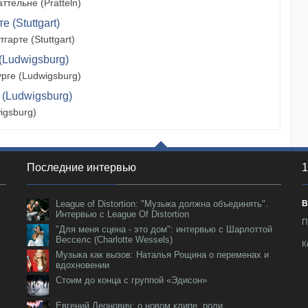
тельне (Pratteln)
 (Stuttgart)
арте (Stuttgart)
(Ludwigsburg)
рге (Ludwigsburg)
 (Ludwigsburg)
igsburg)
Последние интервью
1
League of Distortion: "Музыка должна объединять".
В
Интервью с League Of Distortion
П
"Для меня сцена - это дом": интервью с Шарлоттой
Весселс (Charlotte Wessels)
К
Музыка как вызов: Наталья Рощина о переменах и
вдохновении
Стоим до конца с группой «Эдисон»
Евгений Леонович: о новом клипе, роли