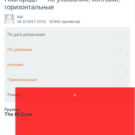
горизонтальные
​Anthrax выпустили новый сингл и клип «Everybod...
kat
16.10.2017
23:51
10 842 просмотра
По дате добавления
По убыванию
коллажи
Горизонтальные
Размер
x
Группа:
The 69 Eyes