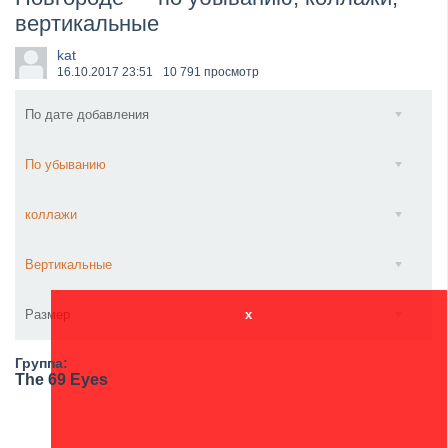
вертикальные
​Wacken Open Air 2027 объявил новую волну участ...
kat
16.10.2017
23:51
10 791 просмотр
По дате добавления
По убыванию
коллажи
Вертикальные
Размер
x
Группа:
The 69 Eyes