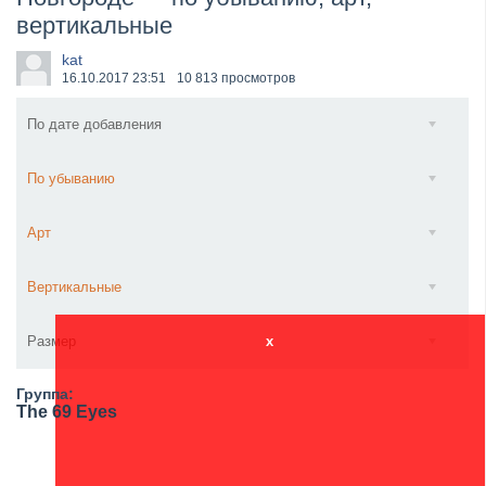
вертикальные
​Anthrax выпустили новый сингл и клип «Everybod...
kat
16.10.2017
23:51
10 813 просмотров
По дате добавления
По убыванию
Арт
Вертикальные
Размер
x
Группа:
The 69 Eyes