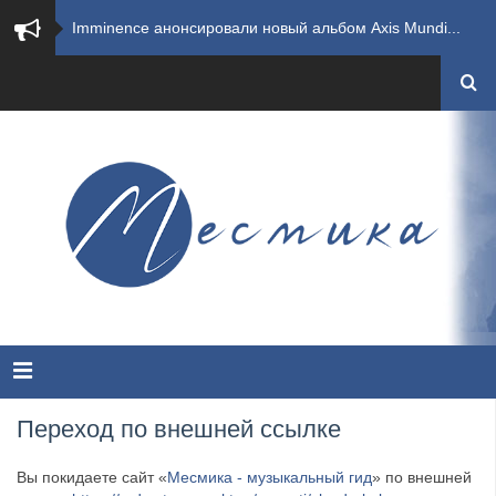
​Imminence анонсировали новый альбом Axis Mundi...
​Wacken Open Air 2026 полностью распродан
GHOST возвращаются на большие экраны с новым ко...
​Summer Breeze Open Air 2026 полностью переходи...
​Wacken Open Air 2026: открыт новый портал Cash...
ANTHRAX представили новый сингл и видеоклип «Th...
Всероссийский рок-фестиваль HAMMER FEST впервые...
XANDRIA представили новый сингл под названием «...
Переход по внешней ссылке
Wacken Open Air 2026 объявили последние одиннад...
Вы покидаете сайт «
Месмика - музыкальный гид
» по внешней