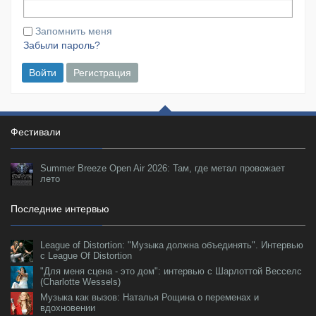
Запомнить меня
Забыли пароль?
Войти
Регистрация
Фестивали
Summer Breeze Open Air 2026: Там, где метал провожает
лето
Последние интервью
League of Distortion: "Музыка должна объединять". Интервью
с League Of Distortion
"Для меня сцена - это дом": интервью с Шарлоттой Весселс
(Charlotte Wessels)
Музыка как вызов: Наталья Рощина о переменах и
вдохновении