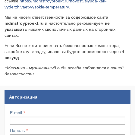
ссылке
https://mdmstroyproekt.ru/novosti/slyuda-kak-
vyderzhivaet-vysokie-temperatury
.
​Wacken Open Air 2027 объявил новую волну участ...
Мы не несем ответственности за содержимое сайта
mdmstroyproekt.ru
и настоятельно рекомендуем
не
указывать
никаких своих личных данных на сторонних
сайтах.
Если Вы не хотите рисковать безопасностью компьютера,
закройте эту вкладку, иначе вы будете перемещены через
4
секунд
«Месмика - музыкальный гид» всегда заботится о вашей
безопасности.
Авторизация
E-mail
Пароль