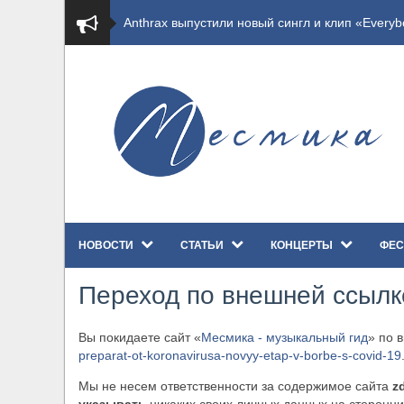
​Anthrax выпустили новый сингл и клип «Everybo
​Wacken Open Air 2027 объявил новую волну уча
​Imminence анонсировали новый альбом Axis Mu
​Wacken Open Air 2026 полностью распродан
GHOST возвращаются на большие экраны с но
НОВОСТИ
СТАТЬИ
КОНЦЕРТЫ
ФЕС
​Summer Breeze Open Air 2026 полностью перех
Переход по внешней ссылк
​Wacken Open Air 2026: открыт новый портал Ca
Вы покидаете сайт «
Месмика - музыкальный гид
» по 
ANTHRAX представили новый сингл и видеокли
preparat-ot-koronavirusa-novyy-etap-v-borbe-s-covid-19
Всероссийский рок-фестиваль HAMMER FEST в
Мы не несем ответственности за содержимое сайта
z