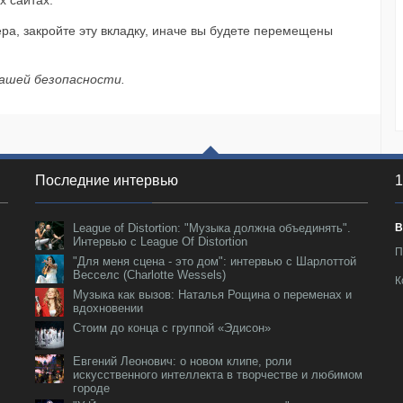
х сайтах.
ем «...
ра, закройте эту вкладку, иначе вы будете перемещены
вашей безопасности.
Последние интервью
1
League of Distortion: "Музыка должна объединять".
В
Интервью с League Of Distortion
П
"Для меня сцена - это дом": интервью с Шарлоттой
Весселс (Charlotte Wessels)
К
Музыка как вызов: Наталья Рощина о переменах и
вдохновении
Стоим до конца с группой «Эдисон»
Евгений Леонович: о новом клипе, роли
искусственного интеллекта в творчестве и любимом
городе