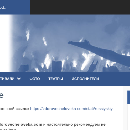
d...
ст...
ndi...
вым ко...
ТИВАЛИ
ФОТО
ТЕАТРЫ
ИСПОЛНИТЕЛИ
оди...
е
sh...
внешней ссылке
https://zdorovecheloveka.com/stati/rossiyskiy-
п «Th...
.
первые...
dorovecheloveka.com
и настоятельно рекомендуем
не