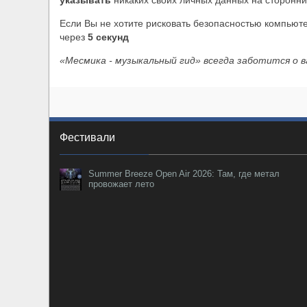
указывать
никаких своих личных данных на сторонни
XANDRIA представили новый сингл под названи
Если Вы не хотите рисковать безопасностью компьюте
через
5
секунд
«Месмика - музыкальный гид» всегда заботится о 
Фестивали
Summer Breeze Open Air 2026: Там, где метал
провожает лето