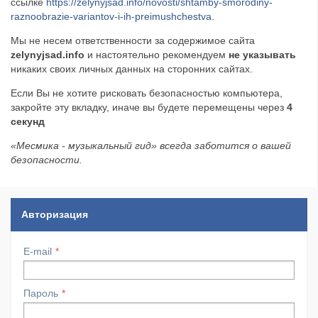
ссылке
https://zelynyjsad.info/novosti/shtamby-smorodiny-
raznoobrazie-variantov-i-ih-preimushchestva
.
​Wacken Open Air 2027 объявил новую волну участ...
Мы не несем ответственности за содержимое сайта
zelynyjsad.info
и настоятельно рекомендуем
не указывать
никаких своих личных данных на сторонних сайтах.
Если Вы не хотите рисковать безопасностью компьютера,
закройте эту вкладку, иначе вы будете перемещены через
4
секунд
«Месмика - музыкальный гид» всегда заботится о вашей
безопасности.
Авторизация
E-mail
Пароль