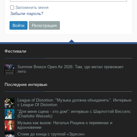
Запомнить меня
Забыли пароль?
Войти
Регистрация
Фестивали
Summer Breeze Open Air 2026: Там, где метал провожает
лето
Последние интервью
League of Distortion: "Музыка должна объединять". Интервью
с League Of Distortion
"Для меня сцена - это дом": интервью с Шарлоттой Весселс
(Charlotte Wessels)
Музыка как вызов: Наталья Рощина о переменах и
вдохновении
Стоим до конца с группой «Эдисон»