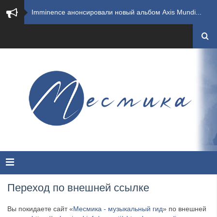
​Imminence анонсировали новый альбом Axis Mundi...
​Wacken Open Air 2026 полностью распродан
GHOST возвращаются на большие экраны с новым ко...
​Summer Breeze Open Air 2026 полностью переходи...
​Wacken Open Air 2026: открыт новый портал Cash...
ANTHRAX представили новый сингл и видеоклип «Th...
Всероссийский рок-фестиваль HAMMER FEST впервые...
XANDRIA представили новый сингл под названием «...
Переход по внешней ссылке
Wacken Open Air 2026 объявили последние одиннад...
Вы покидаете сайт «
Месмика - музыкальный гид
» по внешней