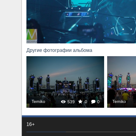
Другие фотографии альбома
Temiko
Temiko
0
0
539
0
0
16+