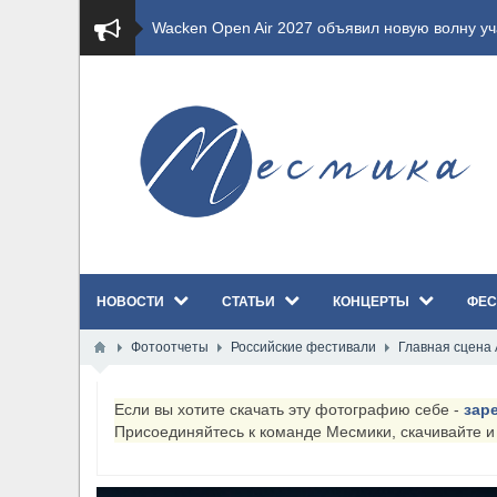
​Wacken Open Air 2027 объявил новую волну уча
​Imminence анонсировали новый альбом Axis Mu
​Wacken Open Air 2026 полностью распродан
GHOST возвращаются на большие экраны с но
​Summer Breeze Open Air 2026 полностью перех
НОВОСТИ
СТАТЬИ
КОНЦЕРТЫ
ФЕС
​Wacken Open Air 2026: открыт новый портал Ca
Фотоотчеты
Российские фестивали
Главная сцена A
ANTHRAX представили новый сингл и видеокли
Если вы хотите скачать эту фотографию себе -
зар
Всероссийский рок-фестиваль HAMMER FEST в
Присоединяйтесь к команде Месмики, скачивайте 
XANDRIA представили новый сингл под названи