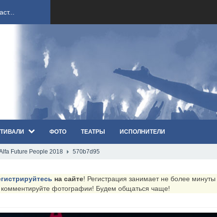
ст...
ndi...
вым ко...
оди...
ТИВАЛИ
ФОТО
ТЕАТРЫ
ИСПОЛНИТЕЛИ
sh...
lfa Future People 2018
570b7d95
п «Th...
егистрируйтесь
на сайте
! Регистрация занимает не более минуты (
первые...
и комментируйте фотографии! Будем общаться чаще!
ем «...