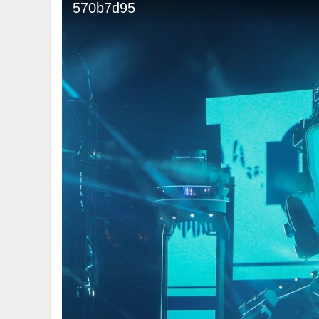
570b7d95
​Anthrax выпустили новый сингл и клип «Everybo