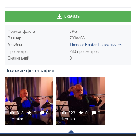
Скачать
Формат файла
JPG
Размер
700×466
Альбом
Theodor Bastard - акустический концерт в Нижнем Новгороде 27 октября
Просмотры
280 просмотров
Скачиваний
0
Похожие фотографии
318
0
0
323
0
0
Temiko
Temiko