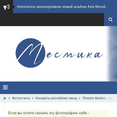
​Imminence анонсировали новый альбом Axis Mundi...
​Wacken Open Air 2026 полностью распродан
GHOST возвращаются на большие экраны с новым ко...
​Summer Breeze Open Air 2026 полностью переходи...
​Wacken Open Air 2026: открыт новый портал Cash...
ANTHRAX представили новый сингл и видеоклип «Th...
Всероссийский рок-фестиваль HAMMER FEST впервые...
XANDRIA представили новый сингл под названием «...
Фотоотчеты
Концерты российских звезд
Theodor Bastard - аку
Wacken Open Air 2026 объявили последние одиннад...
Если вы хотите скачать эту фотографию себе -