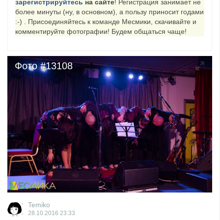
зарегистрируйтесь
на сайте
! Регистрация занимает не
более минуты (ну, в основном), а пользу приносит годами
​Wacken Open Air 2027 объявил новую волну участ...
:-) . Присоединяйтесь к команде Месмики, скачивайте и
комментируйте фотографии! Будем общаться чаще!
Фото #13108
Temiko
28.10.2016
23:33