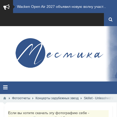
​Wacken Open Air 2027 объявил новую волну участ...
​Imminence анонсировали новый альбом Axis Mundi...
​Wacken Open Air 2026 полностью распродан
GHOST возвращаются на большие экраны с новым ко...
​Summer Breeze Open Air 2026 полностью переходи...
​Wacken Open Air 2026: открыт новый портал Cash...
ANTHRAX представили новый сингл и видеоклип «Th...
Всероссийский рок-фестиваль HAMMER FEST впервые...
Фотоотчеты
Концерты зарубежных звезд
Skillet - Unleashed tou
XANDRIA представили новый сингл под названием «...
Если вы хотите скачать эту фотографию себе -