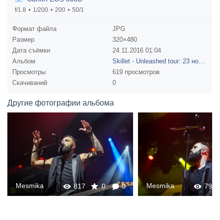
f/1.8
1/200
200
50/1
Формат файла
JPG
Размер
320×480
Дата съёмки
24.11.2016
01:04
Альбом
Skillet - Unleashed tour: 23 ноября - Москва - Stadium
Просмотры
619 просмотров
Скачиваний
0
Другие фотографии альбома
Mesmika
Mesmika
817
0
0
794