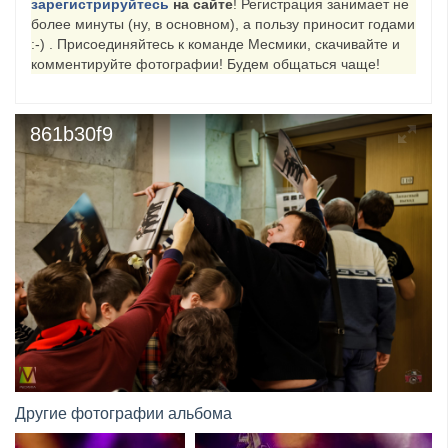
зарегистрируйтесь
на сайте
! Регистрация занимает не
более минуты (ну, в основном), а пользу приносит годами
​Anthrax выпустили новый сингл и клип «Everybod...
:-) . Присоединяйтесь к команде Месмики, скачивайте и
комментируйте фотографии! Будем общаться чаще!
861b30f9
Другие фотографии альбома