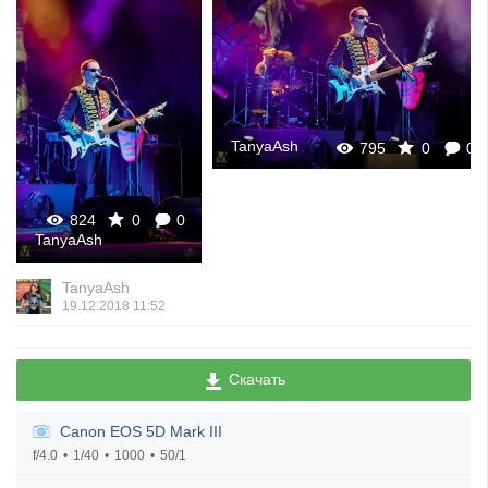
TanyaAsh
795
0
0
824
0
0
TanyaAsh
TanyaAsh
19.12.2018
11:52
Скачать
Canon EOS 5D Mark III
f/4.0
1/40
1000
50/1