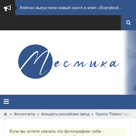
​Wacken Open Air 2027 объявил новую волну участ...
​Imminence анонсировали новый альбом Axis Mundi...
​Wacken Open Air 2026 полностью распродан
GHOST возвращаются на большие экраны с новым ко...
​Summer Breeze Open Air 2026 полностью переходи...
​Wacken Open Air 2026: открыт новый портал Cash...
ANTHRAX представили новый сингл и видеоклип «Th...
Всероссийский рок-фестиваль HAMMER FEST впервые...
Фотоотчеты
Концерты российских звезд
Группа "Пикник" высту
XANDRIA представили новый сингл под названием «...
Если вы хотите скачать эту фотографию себе -