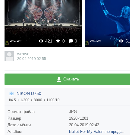
wrawr
wrawr
421
0
0
515
wrawr
20.04.2019
02:55
Скачать
NIKON D750
f/4.5
1/200
8000
1100/10
Формат файла
JPG
Размер
1920×1281
Дата съёмки
20.04.2019
02:42
Альбом
Bullet For My Valentine представили альбом «Gravity» в московском Adrenaline Stadium