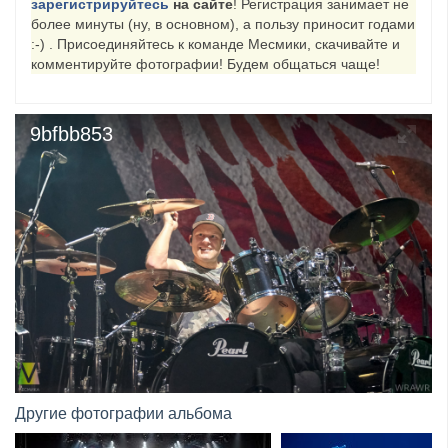
зарегистрируйтесь
на сайте
! Регистрация занимает не
более минуты (ну, в основном), а пользу приносит годами
​Anthrax выпустили новый сингл и клип «Everybod...
:-) . Присоединяйтесь к команде Месмики, скачивайте и
комментируйте фотографии! Будем общаться чаще!
9bfbb853
Другие фотографии альбома