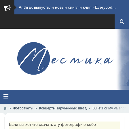
​Wacken Open Air 2027 объявил новую волну участ...
​Imminence анонсировали новый альбом Axis Mundi...
​Wacken Open Air 2026 полностью распродан
GHOST возвращаются на большие экраны с новым ко...
​Summer Breeze Open Air 2026 полностью переходи...
​Wacken Open Air 2026: открыт новый портал Cash...
ANTHRAX представили новый сингл и видеоклип «Th...
Всероссийский рок-фестиваль HAMMER FEST впервые...
Фотоотчеты
Концерты зарубежных звезд
Bullet For My Valenti
XANDRIA представили новый сингл под названием «...
Если вы хотите скачать эту фотографию себе -