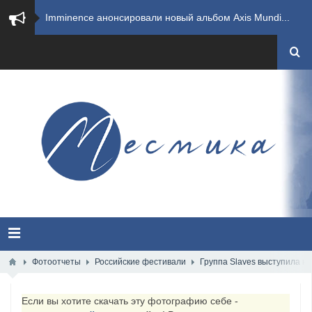
​Imminence анонсировали новый альбом Axis Mundi...
​Wacken Open Air 2026 полностью распродан
GHOST возвращаются на большие экраны с новым ко...
​Summer Breeze Open Air 2026 полностью переходи...
​Wacken Open Air 2026: открыт новый портал Cash...
ANTHRAX представили новый сингл и видеоклип «Th...
Всероссийский рок-фестиваль HAMMER FEST впервые...
XANDRIA представили новый сингл под названием «...
Фотоотчеты
Российские фестивали
Группа Slaves выступила н
Wacken Open Air 2026 объявили последние одиннад...
Если вы хотите скачать эту фотографию себе -