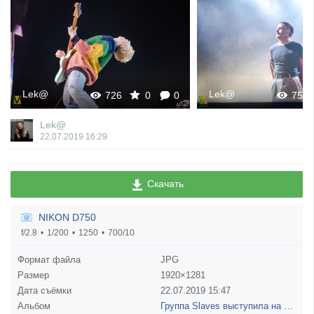
Lek@
Lek@
726
0
0
753
Lek@
22.07.2019
16:29
Скачать
NIKON D750
f/2.8
1/200
1250
700/10
Формат файла
JPG
Размер
1920×1281
Дата съёмки
22.07.2019
15:47
Альбом
Группа Slaves выступила на Доброфесте 13 июля!