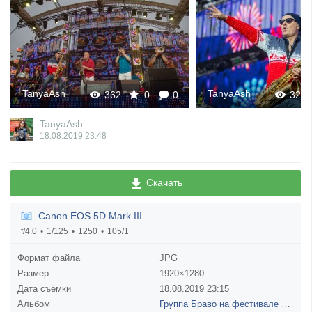
TanyaAsh
TanyaAsh
362
0
0
323
TanyaAsh
18.08.2019
23:48
Скачать
Canon EOS 5D Mark III
f/4.0
1/125
1250
105/1
Формат файла
JPG
Размер
1920×1280
Дата съёмки
18.08.2019
23:15
Альбом
Группа Браво на фестивале фейерверков Ростех