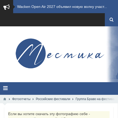
​Wacken Open Air 2027 объявил новую волну участ...
​Imminence анонсировали новый альбом Axis Mundi...
​Wacken Open Air 2026 полностью распродан
GHOST возвращаются на большие экраны с новым ко...
​Summer Breeze Open Air 2026 полностью переходи...
​Wacken Open Air 2026: открыт новый портал Cash...
ANTHRAX представили новый сингл и видеоклип «Th...
Всероссийский рок-фестиваль HAMMER FEST впервые...
Фотоотчеты
Российские фестивали
Группа Браво на фестивале
XANDRIA представили новый сингл под названием «...
Если вы хотите скачать эту фотографию себе -