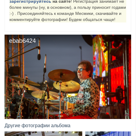
зарегистрируйтесь
на сайте
! Регистрация занимает не
более минуты (ну, в основном), а пользу приносит годами
​Anthrax выпустили новый сингл и клип «Everybod...
:-) . Присоединяйтесь к команде Месмики, скачивайте и
комментируйте фотографии! Будем общаться чаще!
ebab6424
Другие фотографии альбома