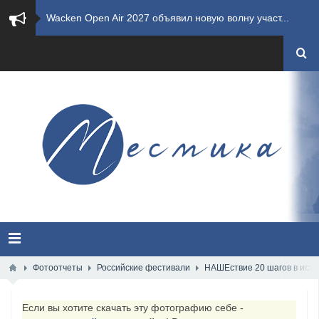
​Imminence анонсировали новый альбом Axis Mundi...
​Wacken Open Air 2026 полностью распродан
GHOST возвращаются на большие экраны с новым ко...
​Summer Breeze Open Air 2026 полностью переходи...
​Wacken Open Air 2026: открыт новый портал Cash...
ANTHRAX представили новый сингл и видеоклип «Th...
Всероссийский рок-фестиваль HAMMER FEST впервые...
XANDRIA представили новый сингл под названием «...
Фотоотчеты
Российские фестивали
НАШЕствие 20 шагов в ист
Wacken Open Air 2026 объявили последние одиннад...
Если вы хотите скачать эту фотографию себе -