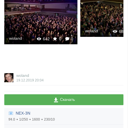
woland
682
woland
642
0
0
woland
19.12.2019
20:04
Скачать
NEX-3N
f/4.0
1/250
1600
230/10