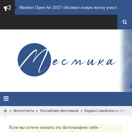
​Wacken Open Air 2027 объявил новую волну участ...
​Imminence анонсировали новый альбом Axis Mundi...
​Wacken Open Air 2026 полностью распродан
GHOST возвращаются на большие экраны с новым ко...
​Summer Breeze Open Air 2026 полностью переходи...
​Wacken Open Air 2026: открыт новый портал Cash...
ANTHRAX представили новый сингл и видеоклип «Th...
Всероссийский рок-фестиваль HAMMER FEST впервые...
Фотоотчеты
Российские фестивали
Вадим Самойлов на Улетай
XANDRIA представили новый сингл под названием «...
Если вы хотите скачать эту фотографию себе -