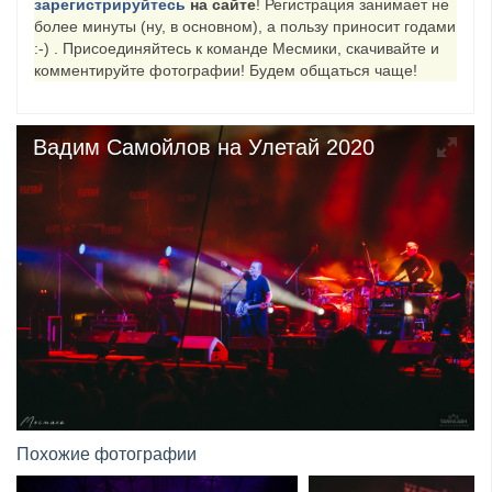
зарегистрируйтесь
на сайте
! Регистрация занимает не
более минуты (ну, в основном), а пользу приносит годами
​Anthrax выпустили новый сингл и клип «Everybod...
:-) . Присоединяйтесь к команде Месмики, скачивайте и
комментируйте фотографии! Будем общаться чаще!
Вадим Самойлов на Улетай 2020
Похожие фотографии