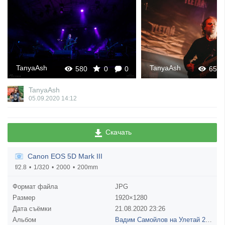
TanyaAsh
TanyaAsh
0
658
0
0
TanyaAsh
05.09.2020
14:12
Скачать
Canon EOS 5D Mark III
f/2.8
1/320
2000
200mm
Формат файла
JPG
Размер
1920×1280
Дата съёмки
21.08.2020
23:26
Альбом
Вадим Самойлов на Улетай 2020