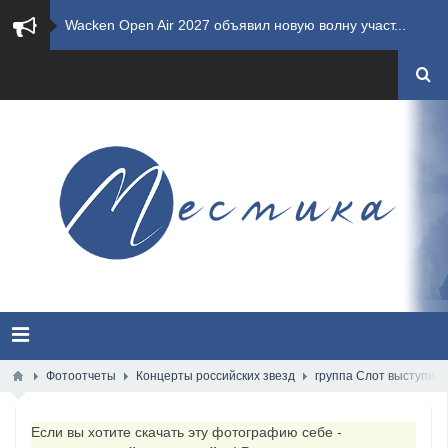
​Wacken Open Air 2027 объявил новую волну участ...
​Imminence анонсировали новый альбом Axis Mundi...
​Wacken Open Air 2026 полностью распродан
GHOST возвращаются на большие экраны с новым ко...
​Summer Breeze Open Air 2026 полностью переходи...
​Wacken Open Air 2026: открыт новый портал Cash...
ANTHRAX представили новый сингл и видеоклип «Th...
Всероссийский рок-фестиваль HAMMER FEST впервые...
Фотоотчеты
Концерты российских звезд
группа Слот выступила
XANDRIA представили новый сингл под названием «...
Если вы хотите скачать эту фотографию себе -