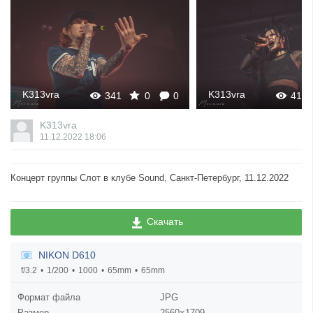
K313vra
K313vra
341
0
0
418
K313vra
11.12.2022
18:06
Концерт группы Слот в клубе Sound, Санкт-Петербург, 11.12.2022
Скачать
NIKON D610
f/3.2
1/200
1000
65mm
65mm
Формат файла
JPG
Размер
2560×1709