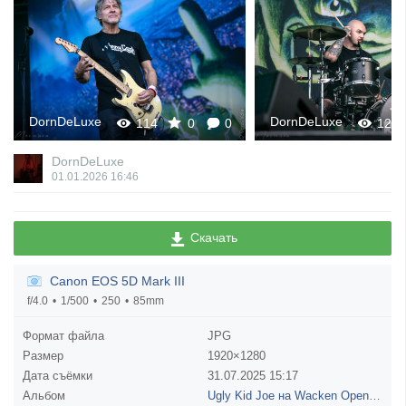
DornDeLuxe
DornDeLuxe
114
0
0
124
DornDeLuxe
01.01.2026
16:46
Скачать
Canon EOS 5D Mark III
f/4.0
1/500
250
85mm
Формат файла
JPG
Размер
1920×1280
Дата съёмки
31.07.2025
15:17
Альбом
Ugly Kid Joe на Wacken Open Air 2025