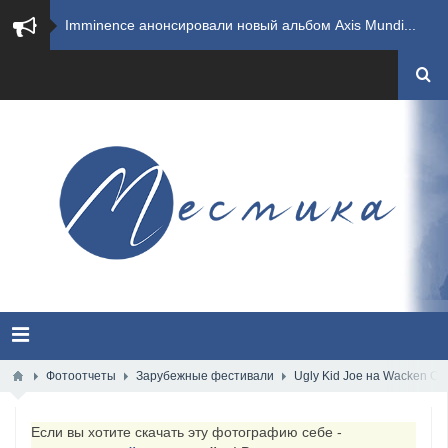
​Imminence анонсировали новый альбом Axis Mundi...
​Wacken Open Air 2026 полностью распродан
GHOST возвращаются на большие экраны с новым ко...
​Summer Breeze Open Air 2026 полностью переходи...
​Wacken Open Air 2026: открыт новый портал Cash...
ANTHRAX представили новый сингл и видеоклип «Th...
Всероссийский рок-фестиваль HAMMER FEST впервые...
XANDRIA представили новый сингл под названием «...
Фотоотчеты
Зарубежные фестивали
Ugly Kid Joe на Wacken Op
Wacken Open Air 2026 объявили последние одиннад...
Если вы хотите скачать эту фотографию себе -