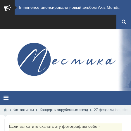
​Imminence анонсировали новый альбом Axis Mundi...
​Wacken Open Air 2026 полностью распродан
GHOST возвращаются на большие экраны с новым ко...
​Summer Breeze Open Air 2026 полностью переходи...
​Wacken Open Air 2026: открыт новый портал Cash...
ANTHRAX представили новый сингл и видеоклип «Th...
Всероссийский рок-фестиваль HAMMER FEST впервые...
XANDRIA представили новый сингл под названием «...
Фотоотчеты
Концерты зарубежных звезд
27 февраля Induction 
Wacken Open Air 2026 объявили последние одиннад...
Если вы хотите скачать эту фотографию себе -