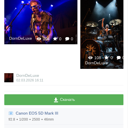
DornDeLuxe
0
0
116
108
0
0
DornDeLuxe
DornDeLuxe
02.03.2026
16:11
Скачать
Canon EOS 5D Mark III
f/2.8
1/200
2500
46mm