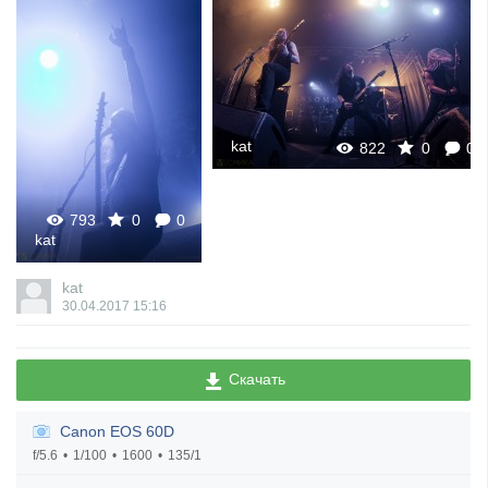
kat
822
0
0
793
0
0
kat
kat
30.04.2017
15:16
Скачать
Canon EOS 60D
f/5.6
1/100
1600
135/1