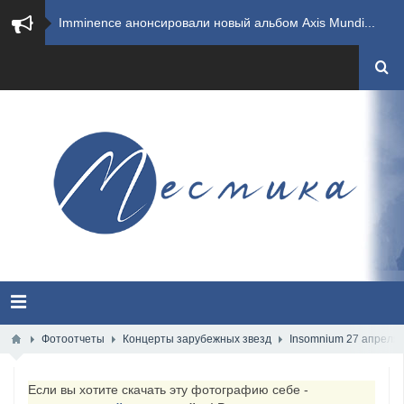
​Imminence анонсировали новый альбом Axis Mundi...
​Wacken Open Air 2026 полностью распродан
GHOST возвращаются на большие экраны с новым ко...
​Summer Breeze Open Air 2026 полностью переходи...
​Wacken Open Air 2026: открыт новый портал Cash...
ANTHRAX представили новый сингл и видеоклип «Th...
Всероссийский рок-фестиваль HAMMER FEST впервые...
XANDRIA представили новый сингл под названием «...
Фотоотчеты
Концерты зарубежных звезд
Insomnium 27 апреля 
Wacken Open Air 2026 объявили последние одиннад...
Если вы хотите скачать эту фотографию себе -