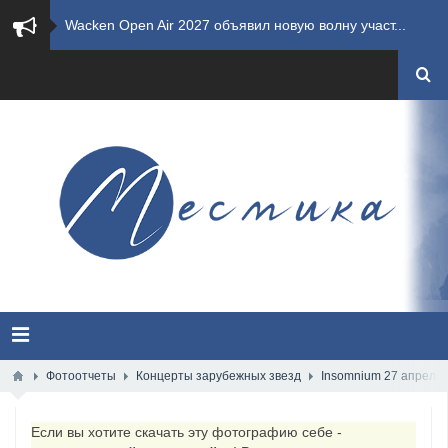
​Wacken Open Air 2027 объявил новую волну участ...
​Imminence анонсировали новый альбом Axis Mundi...
​Wacken Open Air 2026 полностью распродан
GHOST возвращаются на большие экраны с новым ко...
​Summer Breeze Open Air 2026 полностью переходи...
​Wacken Open Air 2026: открыт новый портал Cash...
ANTHRAX представили новый сингл и видеоклип «Th...
Всероссийский рок-фестиваль HAMMER FEST впервые...
Фотоотчеты
Концерты зарубежных звезд
Insomnium 27 апреля 
XANDRIA представили новый сингл под названием «...
Если вы хотите скачать эту фотографию себе -