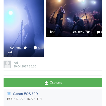
kat
825
0
0
794
0
0
kat
kat
30.04.2017
15:16
Скачать
Canon EOS 60D
f/5.6
1/100
1600
41/1