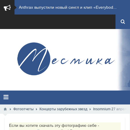
​Wacken Open Air 2027 объявил новую волну участ...
​Imminence анонсировали новый альбом Axis Mundi...
​Wacken Open Air 2026 полностью распродан
GHOST возвращаются на большие экраны с новым ко...
​Summer Breeze Open Air 2026 полностью переходи...
​Wacken Open Air 2026: открыт новый портал Cash...
ANTHRAX представили новый сингл и видеоклип «Th...
Всероссийский рок-фестиваль HAMMER FEST впервые...
Фотоотчеты
Концерты зарубежных звезд
Insomnium 27 апреля 
XANDRIA представили новый сингл под названием «...
Если вы хотите скачать эту фотографию себе -