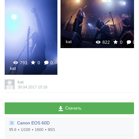
kat
822
0
0
793
0
0
kat
kat
30.04.2017
15:16
Скачать
Canon EOS 60D
f/5.6
1/100
1600
90/1