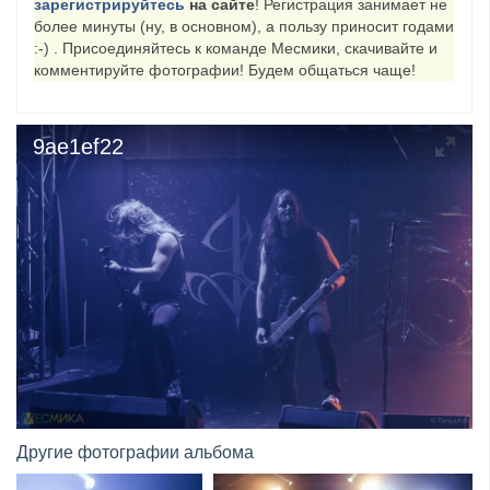
зарегистрируйтесь
на сайте
! Регистрация занимает не
более минуты (ну, в основном), а пользу приносит годами
​Anthrax выпустили новый сингл и клип «Everybod...
:-) . Присоединяйтесь к команде Месмики, скачивайте и
комментируйте фотографии! Будем общаться чаще!
9ae1ef22
Другие фотографии альбома