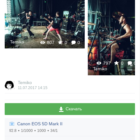
Temiko
807
0
0
797
0
0
Temiko
Temiko
11.07.2017
14:15
Скачать
Canon EOS 5D Mark II
f/2.8
1/1000
1000
34/1