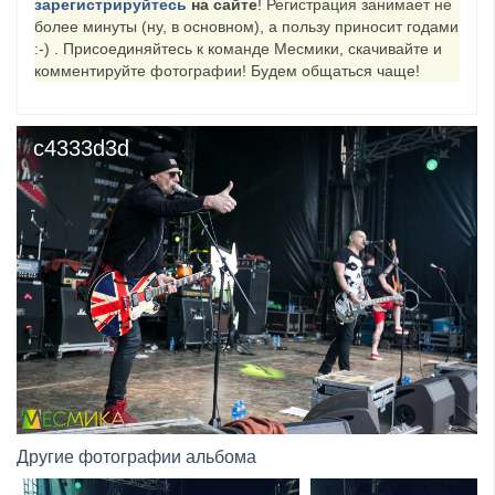
зарегистрируйтесь
на сайте
! Регистрация занимает не
более минуты (ну, в основном), а пользу приносит годами
​Anthrax выпустили новый сингл и клип «Everybod...
:-) . Присоединяйтесь к команде Месмики, скачивайте и
комментируйте фотографии! Будем общаться чаще!
c4333d3d
Другие фотографии альбома