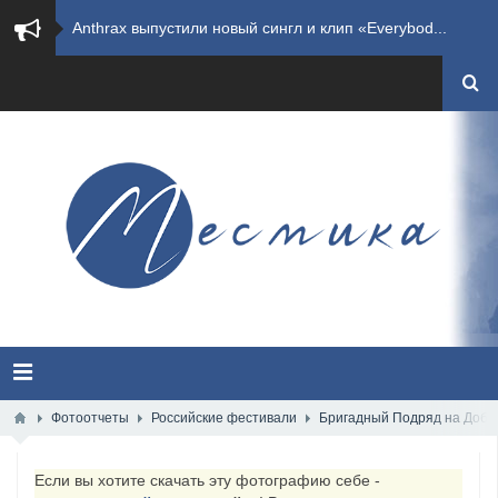
​Wacken Open Air 2027 объявил новую волну участ...
​Imminence анонсировали новый альбом Axis Mundi...
​Wacken Open Air 2026 полностью распродан
GHOST возвращаются на большие экраны с новым ко...
​Summer Breeze Open Air 2026 полностью переходи...
​Wacken Open Air 2026: открыт новый портал Cash...
ANTHRAX представили новый сингл и видеоклип «Th...
Всероссийский рок-фестиваль HAMMER FEST впервые...
Фотоотчеты
Российские фестивали
Бригадный Подряд на Добр
XANDRIA представили новый сингл под названием «...
Если вы хотите скачать эту фотографию себе -