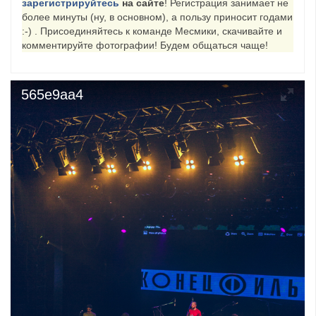
зарегистрируйтесь
на сайте
! Регистрация занимает не
более минуты (ну, в основном), а пользу приносит годами
​Wacken Open Air 2027 объявил новую волну участ...
:-) . Присоединяйтесь к команде Месмики, скачивайте и
комментируйте фотографии! Будем общаться чаще!
565e9aa4