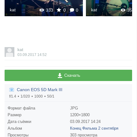
kat
kat
333
0
0
353
kat
03.09.2017
14:52
Скачать
Canon EOS 5D Mark III
f/1.4
1/320
1000
50/1
Формат файла
JPG
Размер
1200×1800
Дата съёмки
03.09.2017
14:24
Альбом
Конец Фильма 2 сентября
Просмотры
303 просмотра