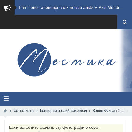
​Imminence анонсировали новый альбом Axis Mundi...
​Wacken Open Air 2026 полностью распродан
GHOST возвращаются на большие экраны с новым ко...
​Summer Breeze Open Air 2026 полностью переходи...
​Wacken Open Air 2026: открыт новый портал Cash...
ANTHRAX представили новый сингл и видеоклип «Th...
Всероссийский рок-фестиваль HAMMER FEST впервые...
XANDRIA представили новый сингл под названием «...
Фотоотчеты
Концерты российских звезд
Конец Фильма 2 сентя
Wacken Open Air 2026 объявили последние одиннад...
Если вы хотите скачать эту фотографию себе -