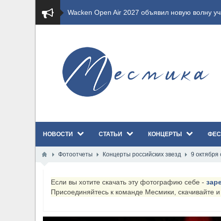
​Wacken Open Air 2027 объявил новую волну уча
​Imminence анонсировали новый альбом Axis Mu
​Wacken Open Air 2026 полностью распродан
GHOST возвращаются на большие экраны с но
​Summer Breeze Open Air 2026 полностью перех
НОВОСТИ
СТАТЬИ
КОНЦЕРТЫ
ФЕС
​Wacken Open Air 2026: открыт новый портал Ca
Фотоотчеты
Концерты российских звезд
9 октября
ANTHRAX представили новый сингл и видеокли
Если вы хотите скачать эту фотографию себе -
зар
Всероссийский рок-фестиваль HAMMER FEST в
Присоединяйтесь к команде Месмики, скачивайте 
XANDRIA представили новый сингл под названи