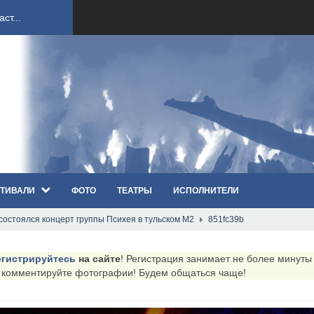
ст...
ndi...
вым ко...
оди...
ТИВАЛИ
ФОТО
ТЕАТРЫ
ИСПОЛНИТЕЛИ
sh...
 состоялся концерт группы Психея в тульском М2
851fc39b
п «Th...
егистрируйтесь
на сайте
! Регистрация занимает не более минуты (
первые...
и комментируйте фотографии! Будем общаться чаще!
ем «...