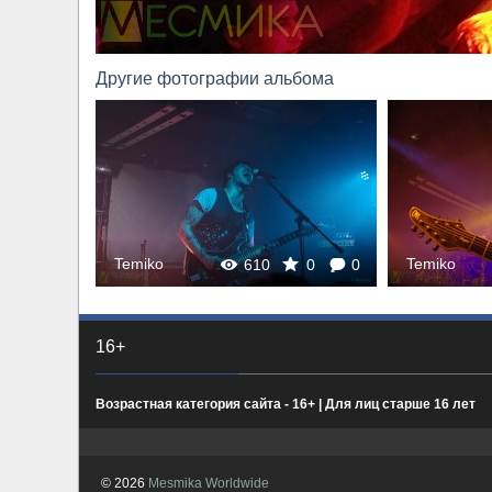
Другие фотографии альбома
0
0
Temiko
Temiko
610
0
0
16+
Возрастная категория сайта - 16+ | Для лиц старше 16 лет
© 2026
Mesmika Worldwide