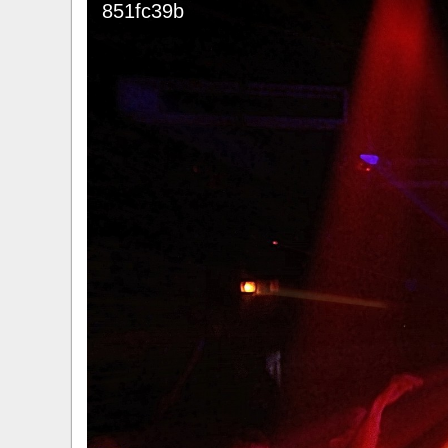
851fc39b
​Anthrax выпустили новый сингл и клип «Everybo