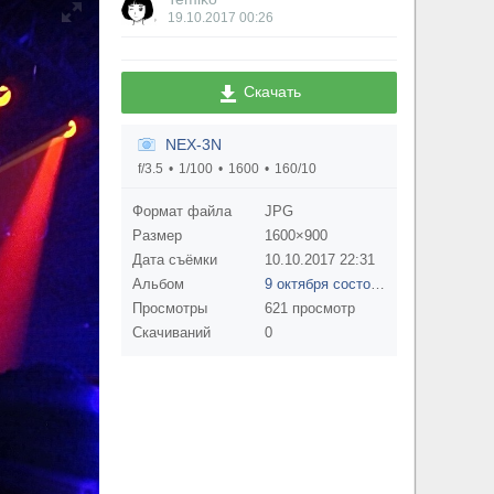
19.10.2017
00:26
Скачать
NEX-3N
f/3.5
1/100
1600
160/10
Формат файла
JPG
Размер
1600×900
Дата съёмки
10.10.2017
22:31
Альбом
9 октября состоялся концерт группы Психея в тульском М2
Просмотры
621 просмотр
Скачиваний
0