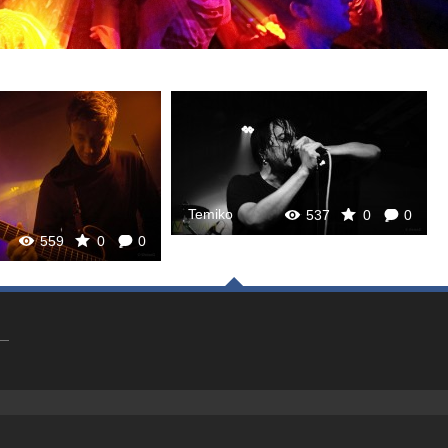
Temiko
537
0
0
559
0
0