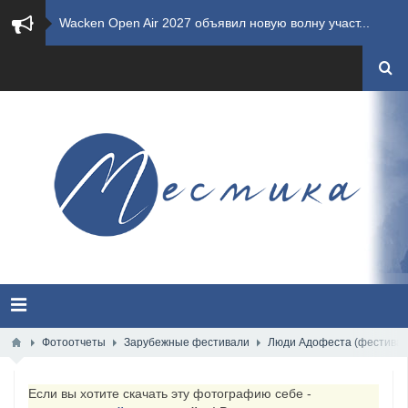
​Wacken Open Air 2027 объявил новую волну участ...
​Imminence анонсировали новый альбом Axis Mundi...
​Wacken Open Air 2026 полностью распродан
GHOST возвращаются на большие экраны с новым ко...
​Summer Breeze Open Air 2026 полностью переходи...
​Wacken Open Air 2026: открыт новый портал Cash...
ANTHRAX представили новый сингл и видеоклип «Th...
Всероссийский рок-фестиваль HAMMER FEST впервые...
Фотоотчеты
Зарубежные фестивали
Люди Адофеста (фестиваль 
XANDRIA представили новый сингл под названием «...
Если вы хотите скачать эту фотографию себе -