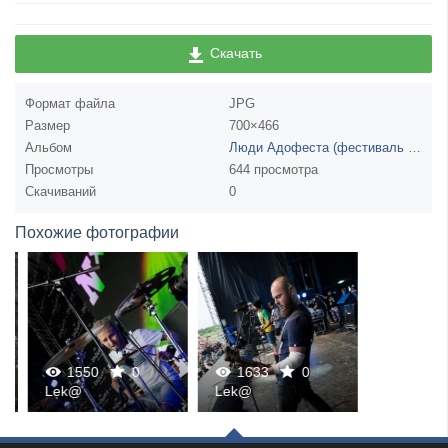
Скачать
Формат файла
JPG
Размер
700×466
Альбом
Люди Адофеста (фестиваль Hellfest, Клиссон, Франция)
Просмотры
644 просмотра
Скачиваний
0
Похожие фотографии
1550
0
1633
0
0
0
Lek@
Lek@