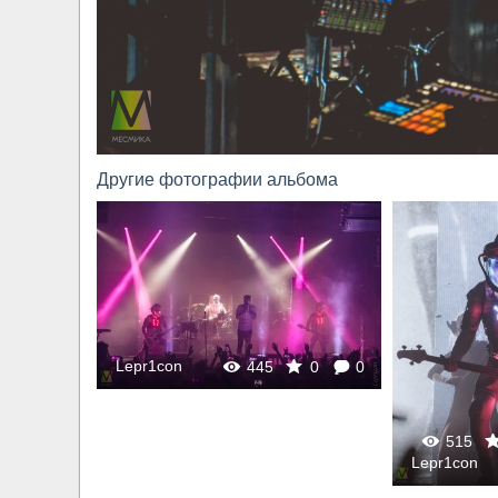
Другие фотографии альбома
Lepr1con
0
0
445
0
0
515
Lepr1con