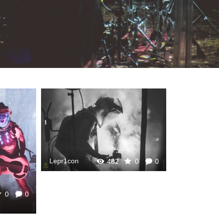
Lepr1con
482
0
0
0
0