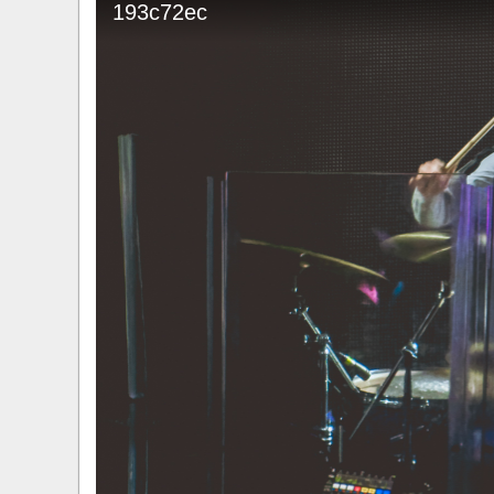
193c72ec
​Anthrax выпустили новый сингл и клип «Everybo