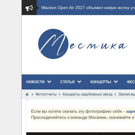
​Wacken Open Air 2027 объявил новую волну уча
​Imminence анонсировали новый альбом Axis Mu
​Wacken Open Air 2026 полностью распродан
GHOST возвращаются на большие экраны с но
​Summer Breeze Open Air 2026 полностью перех
НОВОСТИ
СТАТЬИ
КОНЦЕРТЫ
ФЕС
​Wacken Open Air 2026: открыт новый портал Ca
Фотоотчеты
Концерты зарубежных звезд
Starset в
ANTHRAX представили новый сингл и видеокли
Если вы хотите скачать эту фотографию себе -
зар
Всероссийский рок-фестиваль HAMMER FEST в
Присоединяйтесь к команде Месмики, скачивайте 
XANDRIA представили новый сингл под названи