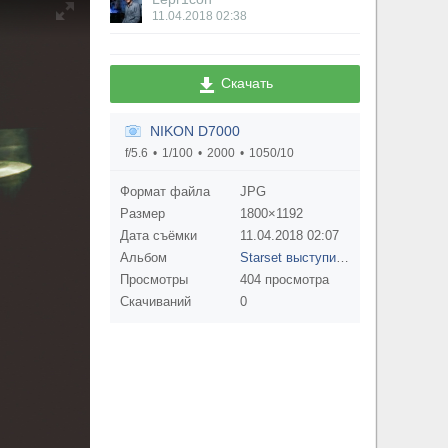
11.04.2018
02:38
Скачать
NIKON D7000
f/5.6
1/100
2000
1050/10
Формат файла
JPG
Размер
1800×1192
Дата съёмки
11.04.2018
02:07
Альбом
Starset выступили в Aurora Concert Hall 09 апреля
Просмотры
404 просмотра
Скачиваний
0