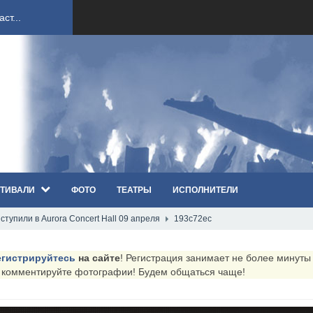
ст...
ndi...
вым ко...
оди...
ТИВАЛИ
ФОТО
ТЕАТРЫ
ИСПОЛНИТЕЛИ
sh...
ыступили в Aurora Concert Hall 09 апреля
193c72ec
п «Th...
егистрируйтесь
на сайте
! Регистрация занимает не более минуты (
первые...
и комментируйте фотографии! Будем общаться чаще!
ем «...