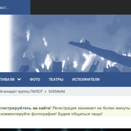
ст...
ndi...
вым ко...
оди...
ТИВАЛИ
ФОТО
ТЕАТРЫ
ИСПОЛНИТЕЛИ
sh...
й концерт группы ПИЛОТ
50459e9d
п «Th...
егистрируйтесь
на сайте
! Регистрация занимает не более минуты (
первые...
и комментируйте фотографии! Будем общаться чаще!
ем «...