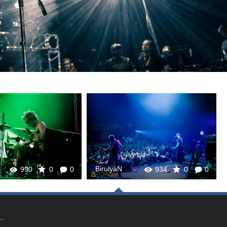
BirulyaN
990
0
0
934
0
0