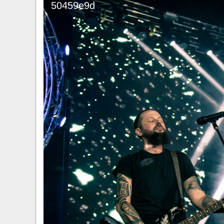
50459e9d
​Anthrax выпустили новый сингл и клип «Everybo