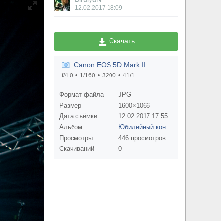
12.02.2017
18:09
Скачать
Canon EOS 5D Mark II
f/4.0
1/160
3200
41/1
Формат файла
JPG
Размер
1600×1066
Дата съёмки
12.02.2017
17:55
Альбом
Юбилейный концерт группы ПИЛОТ
Просмотры
446 просмотров
Скачиваний
0