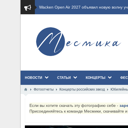
​Wacken Open Air 2027 объявил новую волну уча
​Imminence анонсировали новый альбом Axis Mu
​Wacken Open Air 2026 полностью распродан
GHOST возвращаются на большие экраны с но
​Summer Breeze Open Air 2026 полностью перех
НОВОСТИ
СТАТЬИ
КОНЦЕРТЫ
ФЕС
​Wacken Open Air 2026: открыт новый портал Ca
Фотоотчеты
Концерты российских звезд
Юбилейны
ANTHRAX представили новый сингл и видеокли
Если вы хотите скачать эту фотографию себе -
зар
Всероссийский рок-фестиваль HAMMER FEST в
Присоединяйтесь к команде Месмики, скачивайте 
XANDRIA представили новый сингл под названи