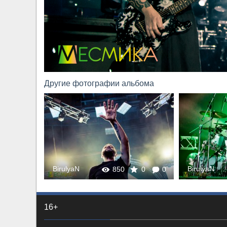
Другие фотографии альбома
BirulyaN
BirulyaN
0
0
850
0
0
16+