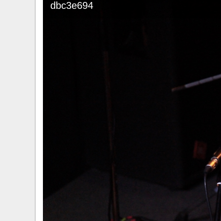
dbc3e694
​Anthrax выпустили новый сингл и клип «Everybo