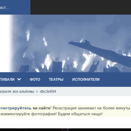
ст...
ndi...
вым ко...
оди...
ТИВАЛИ
ФОТО
ТЕАТРЫ
ИСПОЛНИТЕЛИ
sh...
преля: все альбомы
dbc3e694
п «Th...
егистрируйтесь
на сайте
! Регистрация занимает не более минуты (
первые...
и комментируйте фотографии! Будем общаться чаще!
ем «...