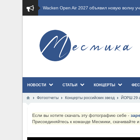
​Wacken Open Air 2027 объявил новую волну уча
​Imminence анонсировали новый альбом Axis Mu
​Wacken Open Air 2026 полностью распродан
GHOST возвращаются на большие экраны с но
​Summer Breeze Open Air 2026 полностью перех
НОВОСТИ
СТАТЬИ
КОНЦЕРТЫ
ФЕС
​Wacken Open Air 2026: открыт новый портал Ca
Фотоотчеты
Концерты российских звезд
ЙОРШ 29 а
ANTHRAX представили новый сингл и видеокли
Если вы хотите скачать эту фотографию себе -
зар
Всероссийский рок-фестиваль HAMMER FEST в
Присоединяйтесь к команде Месмики, скачивайте 
XANDRIA представили новый сингл под названи