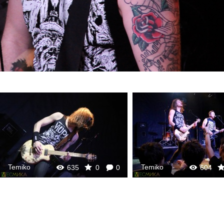
Temiko
Temiko
635
0
0
604