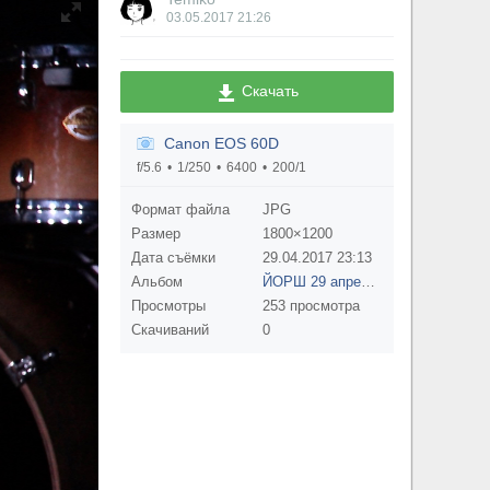
03.05.2017
21:26
Скачать
Canon EOS 60D
f/5.6
1/250
6400
200/1
Формат файла
JPG
Размер
1800×1200
Дата съёмки
29.04.2017
23:13
Альбом
ЙОРШ 29 апреля: все альбомы
Просмотры
253 просмотра
Скачиваний
0