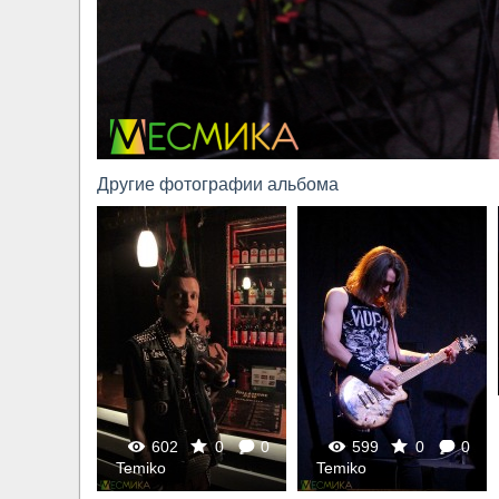
Другие фотографии альбома
602
0
0
599
0
0
Temiko
Temiko