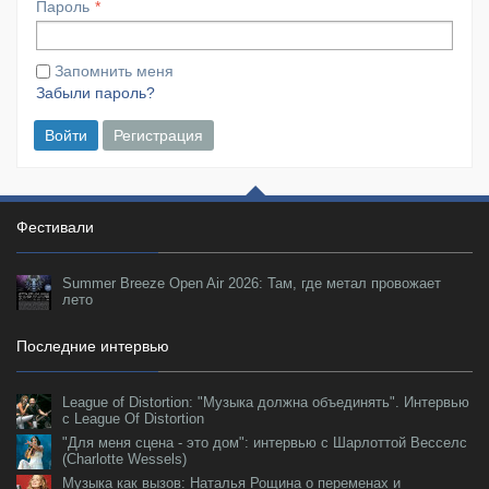
Пароль
Запомнить меня
Забыли пароль?
Войти
Регистрация
Фестивали
Summer Breeze Open Air 2026: Там, где метал провожает
лето
Последние интервью
League of Distortion: "Музыка должна объединять". Интервью
с League Of Distortion
"Для меня сцена - это дом": интервью с Шарлоттой Весселс
(Charlotte Wessels)
Музыка как вызов: Наталья Рощина о переменах и