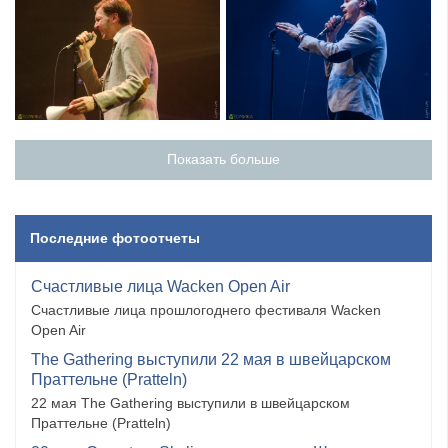
Показать больше
Последние фотоотчеты
Счастливые лица Wacken Open Air
Счастливые лица прошлогоднего фестиваля Wacken
Open Air
The Gathering выступили 22 мая в швейцарском
Праттельне (Pratteln)
22 мая The Gathering выступили в швейцарском
Праттельне (Pratteln)