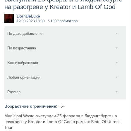
на разогреве у Kreator и Lamb Of God
​Wacken Open Air 2027 объявил новую волну участ...
DornDeLuxe
12.03.2023
18:00
5 199 просмотров
По дате добавления
По возрастанию
Все изображения
Любая ориентация
Размер
Возрастное ограничение:
6+
Municipal Waste выступили 25 февраля в Людвигсбурге на
разогреве у Kreator и Lamb Of God в рамках State Of Unrest
Tour