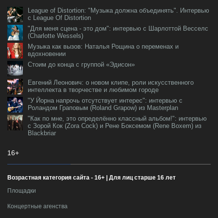
League of Distortion: "Музыка должна объединять". Интервью
с League Of Distortion
"Для меня сцена - это дом": интервью с Шарлоттой Весселс
(Charlotte Wessels)
Музыка как вызов: Наталья Рощина о переменах и
вдохновении
Стоим до конца с группой «Эдисон»
Евгений Леонович: о новом клипе, роли искусственного
интеллекта в творчестве и любимом городе
"У Йорна напрочь отсутствует интерес": интервью с
Роландом Граповым (Roland Grapow) из Masterplan
"Как по мне, это определённо классный альбом!": интервью
с Зорой Кок (Zora Cock) и Рене Боксемом (Rene Boxem) из
Blackbriar
16+
Возрастная категория сайта - 16+ | Для лиц старше 16 лет
Площадки
Концертные агенства