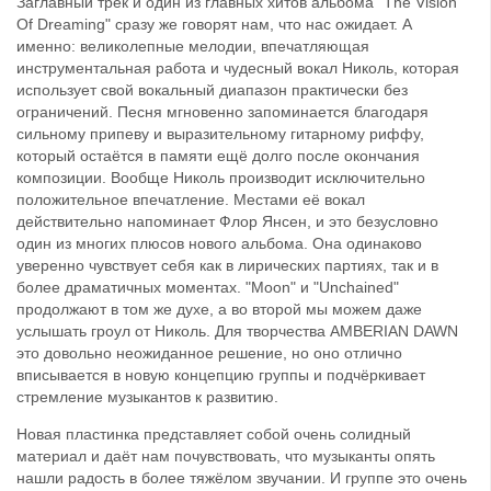
Заглавный трек и один из главных хитов альбома "The Vision
Of Dreaming" сразу же говорят нам, что нас ожидает. А
именно: великолепные мелодии, впечатляющая
инструментальная работа и чудесный вокал Николь, которая
использует свой вокальный диапазон практически без
ограничений. Песня мгновенно запоминается благодаря
сильному припеву и выразительному гитарному риффу,
который остаётся в памяти ещё долго после окончания
композиции. Вообще Николь производит исключительно
положительное впечатление. Местами её вокал
действительно напоминает Флор Янсен, и это безусловно
один из многих плюсов нового альбома. Она одинаково
уверенно чувствует себя как в лирических партиях, так и в
более драматичных моментах. "Moon" и "Unchained"
продолжают в том же духе, а во второй мы можем даже
услышать гроул от Николь. Для творчества AMBERIAN DAWN
это довольно неожиданное решение, но оно отлично
вписывается в новую концепцию группы и подчёркивает
стремление музыкантов к развитию.
Новая пластинка представляет собой очень солидный
материал и даёт нам почувствовать, что музыканты опять
нашли радость в более тяжёлом звучании. И группе это очень