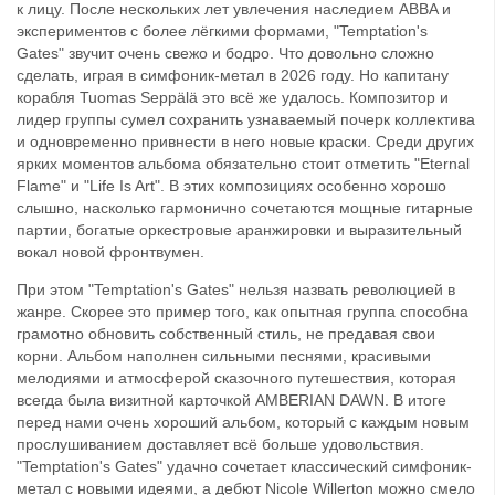
к лицу. После нескольких лет увлечения наследием ABBA и
экспериментов с более лёгкими формами, "Temptation's
Gates" звучит очень свежо и бодро. Что довольно сложно
сделать, играя в симфоник-метал в 2026 году. Но капитану
корабля Tuomas Seppälä это всё же удалось. Композитор и
лидер группы сумел сохранить узнаваемый почерк коллектива
и одновременно привнести в него новые краски. Среди других
ярких моментов альбома обязательно стоит отметить "Eternal
Flame" и "Life Is Art". В этих композициях особенно хорошо
слышно, насколько гармонично сочетаются мощные гитарные
партии, богатые оркестровые аранжировки и выразительный
вокал новой фронтвумен.
При этом "Temptation's Gates" нельзя назвать революцией в
жанре. Скорее это пример того, как опытная группа способна
грамотно обновить собственный стиль, не предавая свои
корни. Альбом наполнен сильными песнями, красивыми
мелодиями и атмосферой сказочного путешествия, которая
всегда была визитной карточкой AMBERIAN DAWN. В итоге
перед нами очень хороший альбом, который с каждым новым
прослушиванием доставляет всё больше удовольствия.
"Temptation's Gates" удачно сочетает классический симфоник-
метал с новыми идеями, а дебют Nicole Willerton можно смело