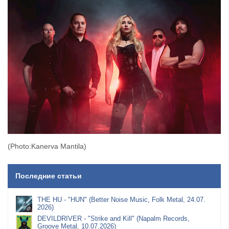
(Photo:Kanerva Mantila)
Последние статьи
THE HU - "HUN" (Better Noise Music, Folk Metal, 24.07.
2026)
DEVILDRIVER - "Strike and Kill" (Napalm Records,
Groove Metal, 10.07.2026)