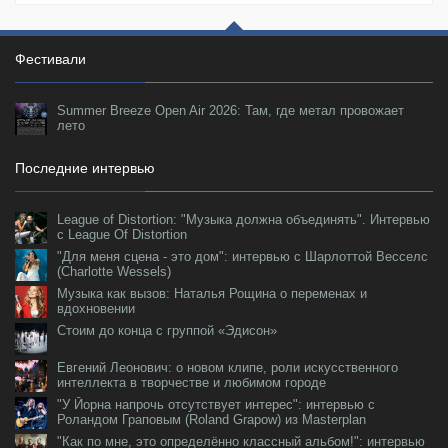
Фестивали
Summer Breeze Open Air 2026: Там, где метал провожает
лето
Последние интервью
League of Distortion: "Музыка должна объединять". Интервью
с League Of Distortion
"Для меня сцена - это дом": интервью с Шарлоттой Весселс
(Charlotte Wessels)
Музыка как вызов: Наталья Рощина о переменах и
вдохновении
Стоим до конца с группой «Эдисон»
Евгений Леонович: о новом клипе, роли искусственного
интеллекта в творчестве и любимом городе
"У Йорна напрочь отсутствует интерес": интервью с
Роландом Граповым (Roland Grapow) из Masterplan
"Как по мне, это определённо классный альбом!": интервью