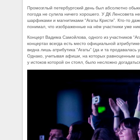
Промозглый петербургский день был абсолютно обыкн
​Wacken Open Air 2027 объявил новую волну уча
погода не сулила ничего хорошего. У ДК Ленсовета н
шарфиками и магнитиками “Агаты Кристи”. Кто-то даже
понимал, что изображенные на нём участники уже ник
Концерт Вадима Самойлова, одного из участников “Ага
концертах всегда есть место официальной атрибутике
видна лишь атрибутика “Агаты” (да и та продавалась 
Однако, учитывая афиши, на которых равноценным ш
у истоков которой он стоял, было несложно догадаться