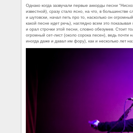
Однако когда зазвучали первые аккорды песни “Нисхо
известной), сразу стало ясно, на что, в большинстве 
и шутовски, начал петь про то, насколько он огромн
какой песне идет речь), наглядно всем это показыва
и орал строчки этой песни, словно обезумев. Стоит то
огромный сет-лист (около сорока песен), ведь почти н
иногда даже и давал им фору), как и несколько лет на