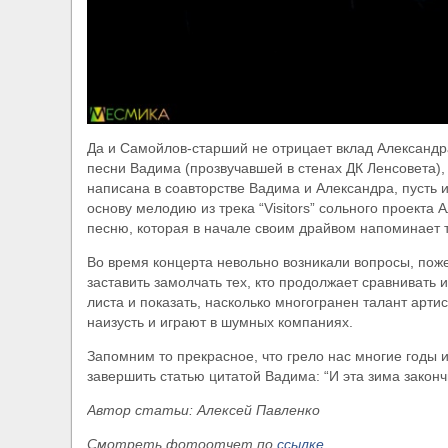
Да и Самойлов-старший не отрицает вклад Александра
песни Вадима (прозвучавшей в стенах ДК Ленсовета),
написана в соавторстве Вадима и Александра, пусть и
основу мелодию из трека “Visitors” сольного проект
песню, которая в начале своим драйвом напоминает то,
Во время концерта невольно возникали вопросы, поже
заставить замолчать тех, кто продолжает сравнивать 
листа и показать, насколько многогранен талант арти
наизусть и играют в шумных компаниях.
Запомним то прекрасное, что грело нас многие годы 
завершить статью цитатой Вадима: “И эта зима закончи
Автор статьи: Алексей Павленко
Смотреть фотоотчет по
ссылке
.