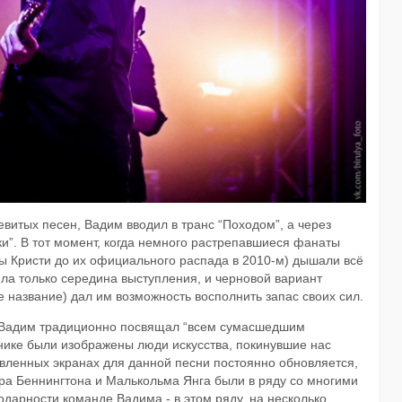
евитых песен, Вадим вводил в транс “Походом”, а через
ики”. В тот момент, когда немного растрепавшиеся фанаты
ты Кристи до их официального распада в 2010-м) дышали всё
ла только середина выступления, и черновой вариант
ое название) дал им возможность восполнить запас своих сил.
ую Вадим традиционно посвящал “всем сумасшедшим
днике были изображены люди искусства, покинувшие нас
новленных экранах для данной песни постоянно обновляется,
ера Беннингтона и Малькольма Янга были в ряду со многими
одарности команде Вадима - в этом ряду, на несколько