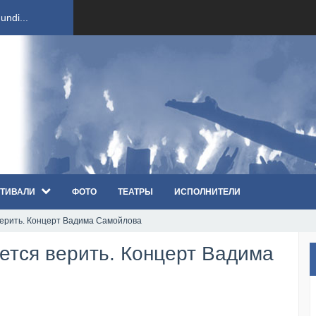
ndi...
вым ко...
оди...
sh...
ТИВАЛИ
ФОТО
ТЕАТРЫ
ИСПОЛНИТЕЛИ
п «Th...
 верить. Концерт Вадима Самойлова
первые...
чется верить. Концерт Вадима
ем «...
ннад...