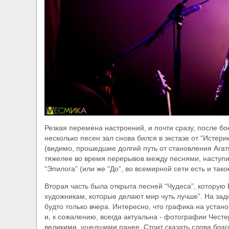
Резкая перемена настроений, и почти сразу, после бо
несколько песен зал снова бился в экстазе от “Истер
(видимо, прошедшие долгий путь от становления Ага
тяжелее во время перерывов между песнями, наступи
“Эпилога” (или же “До”, во всемирной сети есть и так
Вторая часть была открыта песней “Чудеса”, котор
художникам, которые делают мир чуть лучше”. На за
будто только вчера. Интересно, что графика на уста
и, к сожалению, всегда актуальна - фотографии Чест
великими, ушедшими ранее. Стоит сказать слова благ