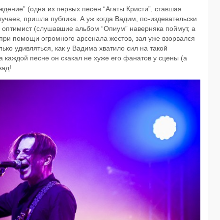
ждение” (одна из первых песен “Агаты Кристи”, ставшая
случаев, пришла публика. А уж когда Вадим, по-издевательски
ый оптимист (слушавшие альбом “Опиум” наверняка поймут, а
я при помощи огромного арсенала жестов, зал уже взорвался
лько удивляться, как у Вадима хватило сил на такой
а каждой песне он скакал не хуже его фанатов у сцены (а
зад!