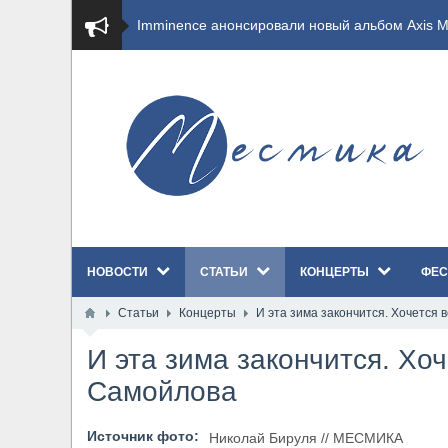
​Imminence анонсировали новый альбом Axis Mu
​Wacken Open Air 2026 полностью распродан
GHOST возвращаются на большие экраны с но
​Summer Breeze Open Air 2026 полностью перех
​Wacken Open Air 2026: открыт новый портал Ca
НОВОСТИ
СТАТЬИ
КОНЦЕРТЫ
ФЕС
ANTHRAX представили новый сингл и видеокли
Статьи
Концерты
И эта зима закончится. Хочется
Всероссийский рок-фестиваль HAMMER FEST в
И эта зима закончится. Хо
XANDRIA представили новый сингл под названи
Самойлова
Wacken Open Air 2026 объявили последние оди
Источник фото:
Николай Бируля // МЕСМИКА