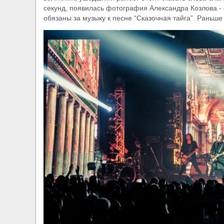
секунд, появилась фотография Александра Козлова - 
обязаны за музыку к песне “Сказочная тайга”. Раньш