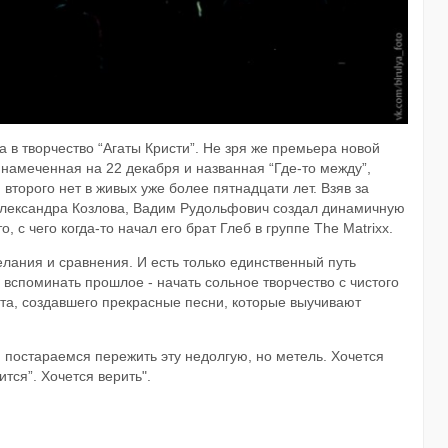
 в творчество “Агаты Кристи”. Не зря же премьера новой
 намеченная на 22 декабря и названная “Где-то между”,
 второго нет в живых уже более пятнадцати лет. Взяв за
а Александра Козлова, Вадим Рудольфович создал динамичную
 с чего когда-то начал его брат Глеб в группе The Matrixx.
лания и сравнения. И есть только единственный путь
и вспоминать прошлое - начать сольное творчество с чистого
ста, создавшего прекрасные песни, которые выучивают
и постараемся пережить эту недолгую, но метель. Хочется
тся”. Хочется верить".