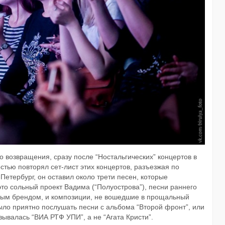
о возвращения, сразу после “Ностальгических” концертов в
стью повторял сет-лист этих концертов, разъезжая по
-Петербург, он оставил около трети песен, которые
это сольный проект Вадима (“Полуострова”), песни раннего
ьным брендом, и композиции, не вошедшие в прощальный
ло приятно послушать песни с альбома “Второй фронт”, или
зывалась “ВИА РТФ УПИ”, а не “Агата Кристи”.