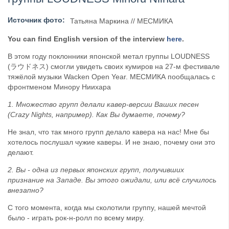
​Wacken Open Air 2027 объявил новую волну участ...
Источник фото:
Татьяна Маркина // МЕСМИКА
You can find English version of the interview
here
.
В этом году поклонники японской метал группы LOUDNESS
(ラウドネス) смогли увидеть своих кумиров на 27-м фестивале
тяжёлой музыки Wacken Open Year. МЕСМИКА пообщалась с
фронтменом Минору Ниихара
1. Множество групп делали кавер-версии Ваших песен
(Crazy Nights, например). Как Вы думаете, почему?
Не знал, что так много групп делало кавера на нас! Мне бы
хотелось послушал чужие каверы. И не знаю, почему они это
делают.
2. Вы - одна из первых японских групп, получивших
признание на Западе. Вы этого ожидали, или всё случилось
внезапно?
С того момента, когда мы сколотили группу, нашей мечтой
было - играть рок-н-ролл по всему миру.