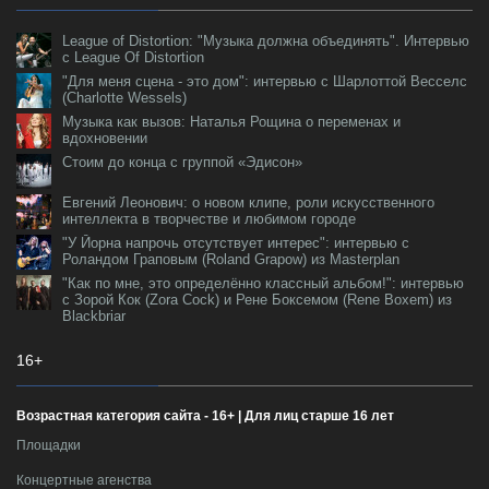
League of Distortion: "Музыка должна объединять". Интервью
с League Of Distortion
"Для меня сцена - это дом": интервью с Шарлоттой Весселс
(Charlotte Wessels)
Музыка как вызов: Наталья Рощина о переменах и
вдохновении
Стоим до конца с группой «Эдисон»
Евгений Леонович: о новом клипе, роли искусственного
интеллекта в творчестве и любимом городе
"У Йорна напрочь отсутствует интерес": интервью с
Роландом Граповым (Roland Grapow) из Masterplan
"Как по мне, это определённо классный альбом!": интервью
с Зорой Кок (Zora Cock) и Рене Боксемом (Rene Boxem) из
Blackbriar
16+
Возрастная категория сайта - 16+ | Для лиц старше 16 лет
Площадки
Концертные агенства