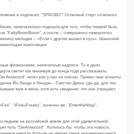
ловечка и подписал: “SPACIBO”! Отличный старт отличного
 собачек, замечательно подошла для того, чтобы первой быть
шла “FattyBoomBoom”, а после – совершенно невероятно
иянину мелодии – «Если с другом вышел в путь». Шаинский
а немолодая композиция.
анные физиономии, непечатные надписи. То и дело
ерта светит как минимум до конца года рассказывать
ie Antwoord” читал рэп у них на плечах. Прямо-таки атланты
 дочка Йо-Ланди и Ниндзи – Сикстин Джонс (да-да, для тех,
 бывшие муж и жена, хотя есть сведения, что они отрицают,
ire”, “IFinkuFreeky”, конечно же, “EntertheNinja”,
оследним на российской земле для этой удивительной
ит путь “DieAntwoord”. Хотелось бы, чтобы эта новость
лонников никогда больше не увидят такое запоминающееся