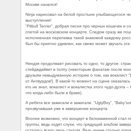
Москве начался!
Ninja нарисовал на белой простыне улыбающегося че
выступления!
“Pitbull Terrier”, добрая песня про черных кошечек и
спетой на московском концерте. Следом сразу же по
исполненная перепевка такой знакомой каждому росс
был бы приятно удивлен, как свежо может звучать эт
Ниндзя продолжает рисовать то одно, то другое: стр
стейдждайвит в толпу (некоторым фанатам после конц
друзьям невыдуманную историю о том, как вокалист “D
от Антвурдов!). В какой-то момент на сцене оказалась
кто не знал, вокалист и вокалистка этого чудо-дуэта –
что когда-либо были в браке).
А ребята все зажигали и зажигали. “UglyBoy”, “Baby’sonF
прозвучавшая уже в завершение концерта.
Вполне возможно, что концерт в белокаменной стал п
группы, ведь ходят слухи, что грядущий альбом заверш
осталась всего лишь слухом. Ведь иначе столько пок