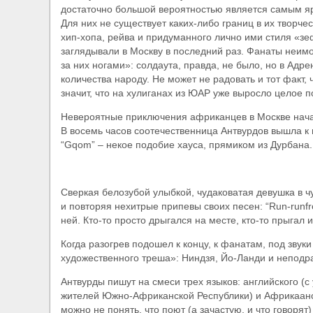
достаточно большой вероятностью является самым я
​Anthrax выпустили новый сингл и клип «Everybo
Для них не существует каких-либо границ в их творче
хип-хопа, рейва и придуманного лично ими стиля «зеф
заглядывали в Москву в последний раз. Фанаты неим
за них ногами»: солдаута, правда, не было, но в Адр
количества народу. Не может не радовать и тот факт,
значит, что на хулиганах из ЮАР уже выросло целое п
Невероятные приключения африканцев в Москве начал
В восемь часов соотечественница Антвурдов вышла к 
“Gqom” – некое подобие хауса, прямиком из Дурбана.
Сверкая белозубой улыбкой, чудаковатая девушка в чу
и повторяя нехитрые припевы своих песен: “Run-runfro
ней. Кто-то просто дрыгался на месте, кто-то прыгал
Когда разогрев подошел к концу, к фанатам, под зву
художественного треша»: Ниндзя, Йо-Ланди и неподр
Антвурды пишут на смеси трех языков: английского (с
жителей Южно-Африканской Республики) и Африкаанс 
можно не понять, что поют (а зачастую, и что говорят