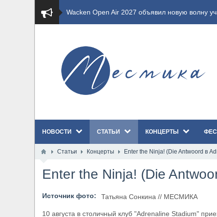
​Wacken Open Air 2027 объявил новую волну уча
​Imminence анонсировали новый альбом Axis Mu
​Wacken Open Air 2026 полностью распродан
GHOST возвращаются на большие экраны с но
​Summer Breeze Open Air 2026 полностью перех
НОВОСТИ
СТАТЬИ
КОНЦЕРТЫ
ФЕС
​Wacken Open Air 2026: открыт новый портал Ca
Статьи
Концерты
​Enter the Ninja! (Die Antwoord в A
ANTHRAX представили новый сингл и видеокли
​Enter the Ninja! (Die Antwo
Всероссийский рок-фестиваль HAMMER FEST в
Источник фото:
Татьяна Сонкина // МЕСМИКА
XANDRIA представили новый сингл под названи
10 августа в столичный клуб "Adrenaline Stadium" при