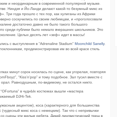
рким и неординарным в современной популярной музыке.
d...
стве. Ниндзя и Йо-Ланди делают какой-то безумный микс из
». Три года прошло с тех пор, как хулиганы из Африки
оверно соскучились по своим любимцам, и «проголосовали
еналине достаточно давно не было такого большого
 что среди публики было немало вчерашних школьников. Это
околение. Целых десять лет «зеф» идет в массы!
ись с выступления в “Adrenaline Stadium”
Moonchild Sanelly
.
поклонникам, продемонстрировав им во всей красе стиль
лках минут сорок носилась по сцене, как угорелая, повторяя
mFboyz”, “Kiss’n’pop” и тому подобное. Зал тусил вместе с
 и орал. Равнодушным, по-видимому, не остался никто.
ки “OFortuna” в чуднЫх костюмах вышли «мастера
ажаемый DJHi-Tek.
 ужасным акцентом), коса (характерного для большинства
(чудесный микс коса с немецким). Так что с непривычки
) со сцены эти милые ребята. Дикий лингвистический треш в