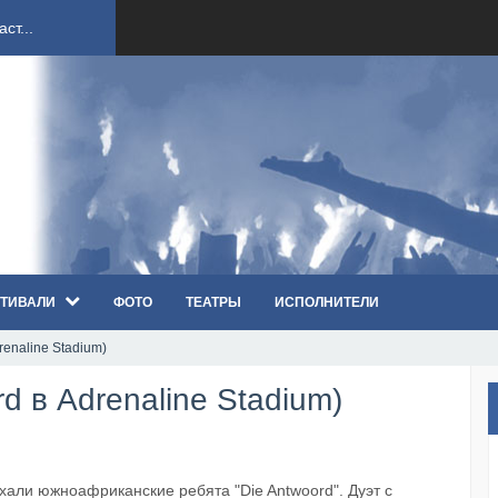
ст...
ndi...
вым ко...
оди...
ТИВАЛИ
ФОТО
ТЕАТРЫ
ИСПОЛНИТЕЛИ
sh...
drenaline Stadium)
п «Th...
ord в Adrenaline Stadium)
первые...
ем «...
ехали южноафриканские ребята "Die Antwoord". Дуэт с