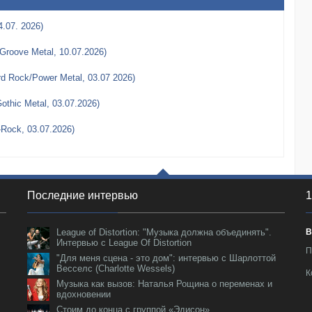
4.07. 2026)
Groove Metal, 10.07.2026)
rd Rock/Power Metal, 03.07 2026)
thic Metal, 03.07.2026)
-Rock, 03.07.2026)
Последние интервью
1
League of Distortion: "Музыка должна объединять".
В
Интервью с League Of Distortion
П
"Для меня сцена - это дом": интервью с Шарлоттой
Весселс (Charlotte Wessels)
К
Музыка как вызов: Наталья Рощина о переменах и
вдохновении
Стоим до конца с группой «Эдисон»