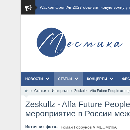
​Wacken Open Air 2027 объявил новую волну уча
​Imminence анонсировали новый альбом Axis Mu
​Wacken Open Air 2026 полностью распродан
GHOST возвращаются на большие экраны с но
​Summer Breeze Open Air 2026 полностью перех
НОВОСТИ
СТАТЬИ
КОНЦЕРТЫ
ФЕС
​Wacken Open Air 2026: открыт новый портал Ca
Статьи
Интервью
Zeskullz - Alfa Future People э
ANTHRAX представили новый сингл и видеокли
Zeskullz - Alfa Future Peop
Всероссийский рок-фестиваль HAMMER FEST в
мероприятие в России меж
XANDRIA представили новый сингл под названи
Источник фото:
Роман Горбунов // МЕСМИКА