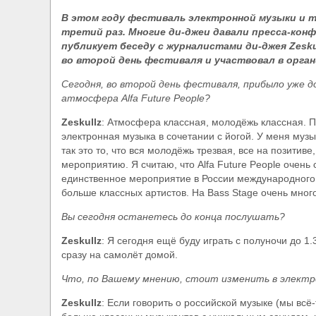
В этом году фестиваль электронной музыки и те
​Anthrax выпустили новый сингл и клип «Everybo
третий раз. Многие ди-джеи давали пресса-кон
публикует беседу с журналистами ди-джея Zesk
во второй день фестиваля и участвовал в орган
Сегодня, во второй день фестиваля, прибыло уже д
атмосфера Alfa Future People?
Zeskullz
: Атмосфера классная, молодёжь классная. 
электронная музыка в сочетании с йогой. У меня музы
так это то, что вся молодёжь трезвая, все на позитиве
мероприятию. Я считаю, что Alfa Future People очень 
единственное мероприятие в России международного 
больше классных артистов. На Bass Stage очень много
Вы сегодня останетесь до конца послушать?
Zeskullz
: Я сегодня ещё буду играть с полуночи до 
сразу на самолёт домой.
Что, по Вашему мнению, стоит изменить в электр
Zeskullz
: Если говорить о российской музыке (мы всё