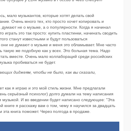
юсь, мало музыкантов, которые хотят делать свой
ание. Очень много тех, кто просто хочет копировать и
 думают не о музыке, а о популярности. Когда я начинал
о играть это так просто: купить пластинки, начинать сводить
этого станут известными и будут пользоваться
они не думают о музыке и меня это обламывает. Мне часто
ать такую же подобную как у всех. Это больная тема. Надо
отать вместе. Очень мало коллабораций среди российских
музыка пробиваться не будет.
ающих диджеям, чтобы не было, как вы сказали,
 лет как я играю и это мой стиль жизни. Мне предлагали
ень серьёзный психолог) долго думали на тему написания
 музыкой. И во введении будет написано следующее: "Эта
той книге я расскажу вам о том, чему я научился за двадцать
м эта книга поможет. Через полгода в продаже.