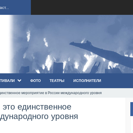
ст...
ndi...
вым ко...
оди...
ТИВАЛИ
ФОТО
ТЕАТРЫ
ИСПОЛНИТЕЛИ
sh...
то единственное мероприятие в России международного уровня
п «Th...
le это единственное
первые...
дународного уровня
ем «...