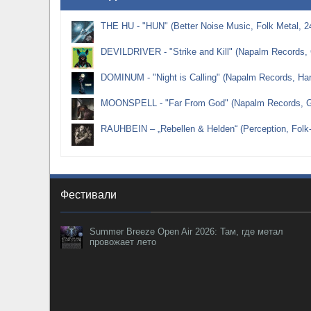
THE HU - "HUN" (Better Noise Music, Folk Metal, 2
DEVILDRIVER - "Strike and Kill" (Napalm Records, 
DOMINUM - "Night is Calling" (Napalm Records, Ha
MOONSPELL - "Far From God" (Napalm Records, Go
RAUHBEIN – „Rebellen & Helden“ (Perception, Folk
Фестивали
Summer Breeze Open Air 2026: Там, где метал
провожает лето