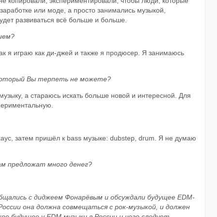
не копировали, экспериментировали, чтобы люди, которые
заработке или моде, а просто занимались музыкой,
будет развиваться всё больше и больше.
ием?
как я играю как ди-джей и также я продюсер. Я занимаюсь
 который Вы терпеть не можете?
музыку, а стараюсь искать больше новой и интересной. Для
периментальную.
хаус, затем пришёл к bass музыке: dubstep, drum. Я не думаю
Вам предложат много денег?
 общались с диджеем Фонарёвым и обсуждали будущее EDM-
в России она должна совмещаться с рок-музыкой, и должен
кое будущее у EDM музыки в России и чего следует