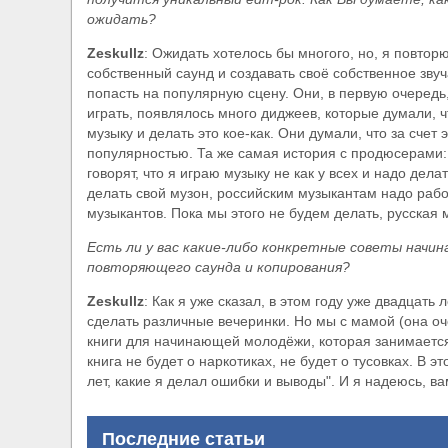
ожидать?
Zeskullz
: Ожидать хотелось бы многого, но, я повтор
собственный саунд и создавать своё собственное звуч
попасть на популярную сцену. Они, в первую очередь,
играть, появлялось много диджеев, которые думали, чт
музыку и делать это кое-как. Они думали, что за счет 
популярностью. Та же самая история с продюсерами: 
говорят, что я играю музыку не как у всех и надо дел
делать свой музон, российским музыкантам надо раб
музыкантов. Пока мы этого не будем делать, русская 
Есть ли у вас какие-либо конкретные советы начин
повторяющего саунда и копирования?
Zeskullz
: Как я уже сказал, в этом году уже двадцать
сделать различные вечеринки. Но мы с мамой (она оч
книги для начинающей молодёжи, которая занимается
книга не будет о наркотиках, не будет о тусовках. В э
лет, какие я делал ошибки и выводы". И я надеюсь, ва
Последние статьи