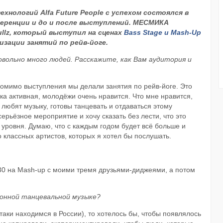
хнологий Alfa Future People с успехом состоялся в
d...
ференции и до и после выступлений. МЕСМИКА
ullz, который выступил на сценах
Bass Stage и Mash-Up
изации занятий по рейв-йоге.
овольно много людей. Расскажите, как Вам аудитория и
Помимо выступления мы делали занятия по рейв-йоге. Это
ка активная, молодёжи очень нравится. Что мне нравится,
, любят музыку, готовы танцевать и отдаваться этому
серьёзное мероприятие и хочу сказать без лести, что это
уровня. Думаю, что с каждым годом будет всё больше и
 классных артистов, которых я хотел бы послушать.
1.30 на Mash-up с моими тремя друзьями-диджеями, а потом
онной танцевальной музыке?
-таки находимся в России), то хотелось бы, чтобы появлялось