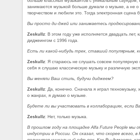
больше классных музыкантов с уникальным саундом, 
занимаются музыкой больше думали о музыке, а не о 
творчеством и любили это. Тогда электронная сцена 
Вы просто ди-джей или занимаетесь продюсирован
Zeskullz
: В этом году уже исполняется двадцать лет, 
диджеингом с 1996 года.
Есть ли какой-нибудь трек, ставший популярным,
Zeskullz
: Я стараюсь не слушать совсем популярную 
себя я слушаю классическую музыку и различную экс
Вы меняли Ваш стиль, будучи диджеем?
Zeskullz
: Да, конечно. Сначала я играл техномузыку, 
о жанрах, я думаю о музыке.
Будете ли вы участвовать в коллаборациях, если 
Zeskullz
: Нет, только музыка.
В прошлом году на площадке Alfa Future People мы
индустрии в России. Он сказал, что скорее всего, 
получится уникальный edm-рок. Как Вы думаете, ка