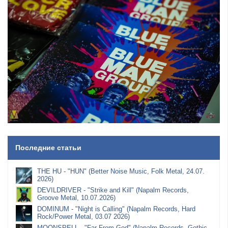
Последние статьи
THE HU - "HUN" (Better Noise Music, Folk Metal, 24.07.
2026)
DEVILDRIVER - "Strike and Kill" (Napalm Records,
Groove Metal, 10.07.2026)
DOMINUM - "Night is Calling" (Napalm Records, Hard
Rock/Power Metal, 03.07 2026)
MOONSPELL - "Far From God" (Napalm Records, Gothic