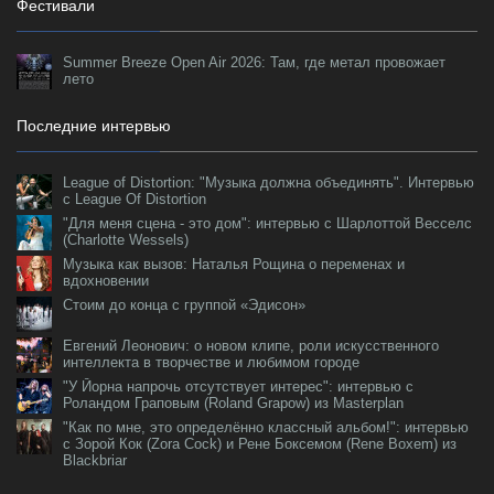
Фестивали
Summer Breeze Open Air 2026: Там, где метал провожает
лето
Последние интервью
League of Distortion: "Музыка должна объединять". Интервью
с League Of Distortion
"Для меня сцена - это дом": интервью с Шарлоттой Весселс
(Charlotte Wessels)
Музыка как вызов: Наталья Рощина о переменах и
вдохновении
Стоим до конца с группой «Эдисон»
Евгений Леонович: о новом клипе, роли искусственного
интеллекта в творчестве и любимом городе
"У Йорна напрочь отсутствует интерес": интервью с
Роландом Граповым (Roland Grapow) из Masterplan
"Как по мне, это определённо классный альбом!": интервью
с Зорой Кок (Zora Cock) и Рене Боксемом (Rene Boxem) из
Blackbriar