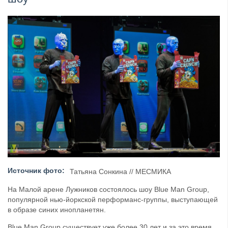
​Wacken Open Air 2027 объявил новую волну участ...
Источник фото:
Татьяна Сонкина // МЕСМИКА
На Малой арене Лужников состоялось шоу Blue Man Group,
популярной нью-йоркской перформанс-группы, выступающей
в образе синих инопланетян.
Blue Man Group существует уже более 30 лет и за это время