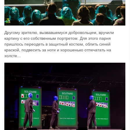
Другому зрителю, вызвавшемуся добровольцем, вручили
картину с его собственным портретом. Для этого парня
пришлось переодеть в защитный костюм, облить синей
краской, подвесить за ноги и хорошенько отпечатать на
холсте…