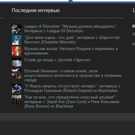
Последние интервью
1
League of Distortion: "Музыка должна объединять".
В
Интервью с League Of Distortion
П
"Для меня сцена - это дом": интервью с Шарлоттой
Весселс (Charlotte Wessels)
К
Музыка как вызов: Наталья Рощина о переменах и
вдохновении
Стоим до конца с группой «Эдисон»
Евгений Леонович: о новом клипе, роли
искусственного интеллекта в творчестве и любимом
городе
"У Йорна напрочь отсутствует интерес": интервью с
Роландом Граповым (Roland Grapow) из Masterplan
"Как по мне, это определённо классный альбом!":
интервью с Зорой Кок (Zora Cock) и Рене Боксемом
(Rene Boxem) из Blackbriar