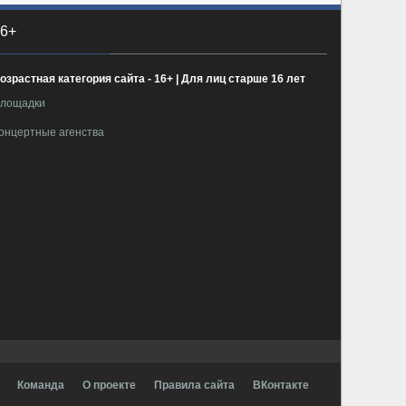
6+
озрастная категория сайта - 16+ | Для лиц старше 16 лет
лощадки
онцертные агенства
Команда
О проекте
Правила сайта
ВКонтакте