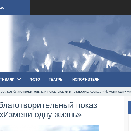
ст...
ndi...
вым ко...
оди...
ТИВАЛИ
ФОТО
ТЕАТРЫ
ИСПОЛНИТЕЛИ
sh...
пройдет благотворительный показ сказки в поддержку фонда «Измени одну ж
п «Th...
 благотворительный показ
первые...
 «Измени одну жизнь»
ем «...