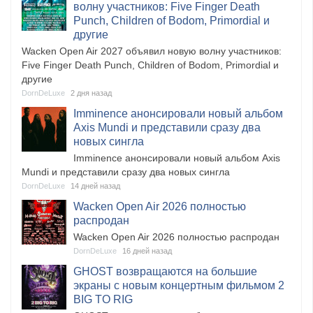
волну участников: Five Finger Death
Punch, Children of Bodom, Primordial и
другие
​Wacken Open Air 2027 объявил новую волну участников:
Five Finger Death Punch, Children of Bodom, Primordial и
другие
DornDeLuxe
2 дня назад
​Imminence анонсировали новый альбом
Axis Mundi и представили сразу два
новых сингла
​Imminence анонсировали новый альбом Axis
Mundi и представили сразу два новых сингла
DornDeLuxe
14 дней назад
​Wacken Open Air 2026 полностью
распродан
​Wacken Open Air 2026 полностью распродан
DornDeLuxe
16 дней назад
GHOST возвращаются на большие
экраны с новым концертным фильмом 2
BIG TO RIG