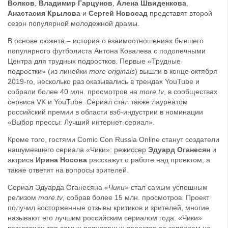
Волков
,
Владимир Гарцунов
,
Алена Швиденкова
,
Анастасия Крылова
и
Сергей Новосад
представят второй
сезон популярной молодежной драмы.
В основе сюжета – история о взаимоотношениях бывшего
популярного футболиста Антона Ковалева с подопечными
Центра для трудных подростков. Первые «Трудные
подростки» (из линейки
more originals
) вышли в конце октября
2019-го, несколько раз оказывались в трендах YouTube и
собрали более 40 млн. просмотров на
more.tv
, в сообществах
сервиса VK и YouTube. Сериал стал также лауреатом
российский премии в области вэб-индустрии в номинации
«Выбор прессы: Лучший интернет-сериал».
Кроме того, гостями Comic Con Russia Online станут создатели
нашумевшего сериала «Чики»: режиссер
Эдуард Оганесян
и
актриса
Ирина Носова
расскажут о работе над проектом, а
также ответят на вопросы зрителей.
Сериал Эдуарда Оганесяна
«Чики»
стал самым успешным
релизом
more.tv
, собрав более 15 млн. просмотров. Проект
получил восторженные отзывы критиков и зрителей, многие
называют его лучшим российским сериалом года. «Чики»