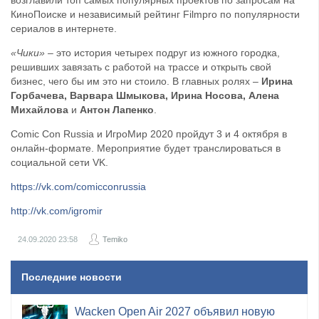
возглавили топ самых популярных проектов по запросам на
КиноПоиске и независимый рейтинг Filmpro по популярности
сериалов в интернете.
«Чики» –
это история четырех подруг из южного городка,
решивших завязать с работой на трассе и открыть свой
бизнес, чего бы им это ни стоило. В главных ролях –
Ирина
Горбачева, Варвара Шмыкова, Ирина Носова, Алена
Михайлова
и
Антон Лапенко
.
Comic Con Russia и ИгроМир 2020 пройдут 3 и 4 октября в
онлайн-формате. Мероприятие будет транслироваться в
социальной сети VK.
https://vk.com/comicconrussia
http://vk.com/igromir
24.09.2020
23:58
Temiko
Последние новости
​Wacken Open Air 2027 объявил новую