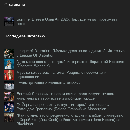
Фестивали
Summer Breeze Open Air 2026: Там, где метал провожает
лето
Последние интервью
League of Distortion: "Музыка должна объединять". Интервью
с League Of Distortion
"Для меня сцена - это дом": интервью с Шарлоттой Весселс
(Charlotte Wessels)
Музыка как вызов: Наталья Рощина о переменах и
вдохновении
Стоим до конца с группой «Эдисон»
Евгений Леонович: о новом клипе, роли искусственного
интеллекта в творчестве и любимом городе
"У Йорна напрочь отсутствует интерес": интервью с
Роландом Граповым (Roland Grapow) из Masterplan
"Как по мне, это определённо классный альбом!": интервью
с Зорой Кок (Zora Cock) и Рене Боксемом (Rene Boxem) из
Blackbriar