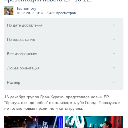
​Anthrax выпустили новый сингл и клип «Everybod...
Tsunemory
18.12.2017
10:07
6 466 просмотров
По дате добавления
По возрастанию
Все изображения
Любая ориентация
Размер
16 декабря группа Гран-Куражъ представила новый EP
"Достучаться до небес" в столичном клубе Город. Прозвучали
не только новые песни, но и хиты группы.