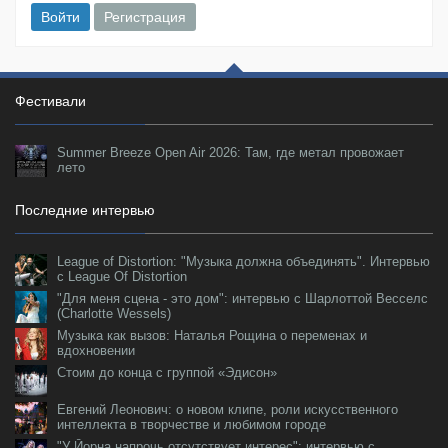
Войти
Регистрация
Фестивали
Summer Breeze Open Air 2026: Там, где метал провожает
лето
Последние интервью
League of Distortion: "Музыка должна объединять". Интервью
с League Of Distortion
"Для меня сцена - это дом": интервью с Шарлоттой Весселс
(Charlotte Wessels)
Музыка как вызов: Наталья Рощина о переменах и
вдохновении
Стоим до конца с группой «Эдисон»
Евгений Леонович: о новом клипе, роли искусственного
интеллекта в творчестве и любимом городе
"У Йорна напрочь отсутствует интерес": интервью с