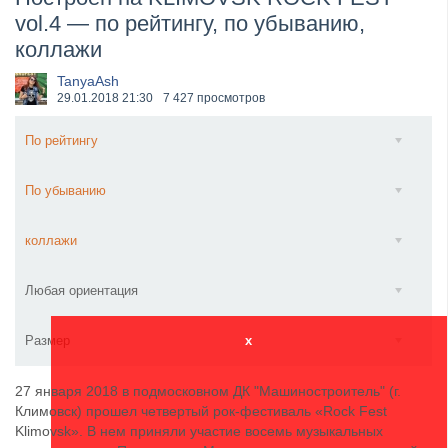
vol.4 — по рейтингу, по убыванию,
​Anthrax выпустили новый сингл и клип «Everybod...
коллажи
TanyaAsh
29.01.2018
21:30
7 427 просмотров
По рейтингу
По убыванию
коллажи
Любая ориентация
Размер
x
27 января 2018 в подмосковном ДК "Машиностроитель" (г.
Климовск) прошел четвертый рок-фестиваль «Rock Fest
Klimovsk». В нем приняли участие восемь музыкальных