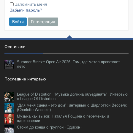
Запомнить меня
Забыли пароль?
Войти
Регистрация
Фестивали
Summer Breeze Open Air 2026: Там, где метал провожает
лето
Последние интервью
League of Distortion: "Музыка должна объединять". Интервью
с League Of Distortion
"Для меня сцена - это дом": интервью с Шарлоттой Весселс
(Charlotte Wessels)
Музыка как вызов: Наталья Рощина о переменах и
вдохновении
Стоим до конца с группой «Эдисон»