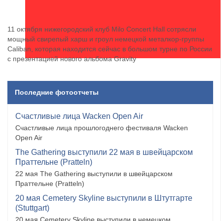
11 октября нижегородский клуб Milo Concert Hall сотрясли
мощный свирепый харш и гроул немецкой металкор-группы
Caliban, которая находится сейчас в большом турне по России
с презентацией нового альбома Gravity
Последние фотоотчеты
Счастливые лица Wacken Open Air
Счастливые лица прошлогоднего фестиваля Wacken
Open Air
The Gathering выступили 22 мая в швейцарском
Праттельне (Pratteln)
22 мая The Gathering выступили в швейцарском
Праттельне (Pratteln)
20 мая Cemetery Skyline выступили в Штутгарте
(Stuttgart)
20 мая Cemetery Skyline выступили в немецком