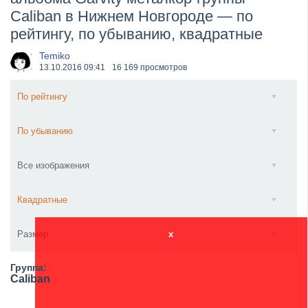
Caliban в Нижнем Новгороде — по
Wacken Open Air 2026 объявили последние одиннад...
рейтингу, по убыванию, квадратные
Temiko
13.10.2016
09:41
16 169 просмотров
По рейтингу
По убыванию
Все изображения
Квадратные
Размер
x
Группа:
Caliban