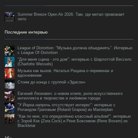
Summer Breeze Open Air 2026: Там, где метал провожает
лето
Последние интервью
League of Distortion: "Музыка должна объединять". Интервью
с League Of Distortion
"Для меня сцена - это дом": интервью с Шарлоттой Весселс
(Charlotte Wessels)
Музыка как вызов: Наталья Рощина о переменах и
вдохновении
Стоим до конца с группой «Эдисон»
Евгений Леонович: о новом клипе, роли искусственного
интеллекта в творчестве и любимом городе
"У Йорна напрочь отсутствует интерес": интервью с
Роландом Граповым (Roland Grapow) из Masterplan
"Как по мне, это определённо классный альбом!": интервью
с Зорой Кок (Zora Cock) и Рене Боксемом (Rene Boxem) из
Blackbriar