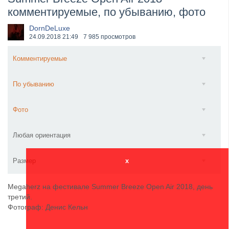
комментируемые, по убыванию, фото
​Wacken Open Air 2027 объявил новую волну участ...
DornDeLuxe
24.09.2018
21:49
7 985 просмотров
Комментируемые
По убыванию
Фото
Любая ориентация
Размер
x
Megaherz на фестивале Summer Breeze Open Air 2018, день
третий.
Фотограф: Денис Кельн