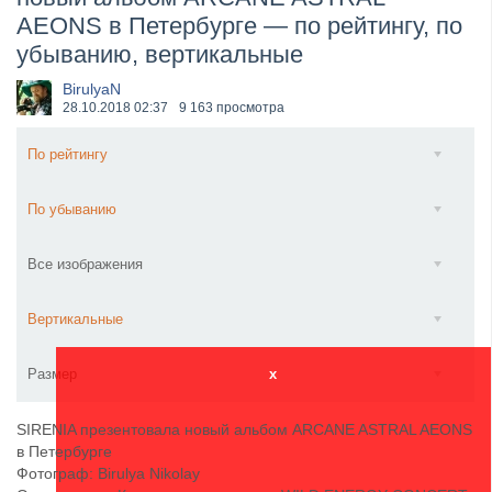
AEONS в Петербурге — по рейтингу, по
​Anthrax выпустили новый сингл и клип «Everybod...
убыванию, вертикальные
BirulyaN
28.10.2018
02:37
9 163 просмотра
По рейтингу
По убыванию
Все изображения
Вертикальные
Размер
x
SIRENIA презентовала новый альбом ARCANE ASTRAL AEONS
в Петербурге
Фотограф: Birulya Nikolay