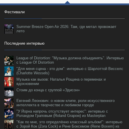
Фестивали
Summer Breeze Open Air 2026: Там, где метал провожает
лето
Последние интервью
League of Distortion: "Музыка должна объединять". Интервью
с League Of Distortion
"Для меня сцена - это дом": интервью с Шарлоттой Весселс
(Charlotte Wessels)
Музыка как вызов: Наталья Рощина о переменах и
вдохновении
Стоим до конца с группой «Эдисон»
Евгений Леонович: о новом клипе, роли искусственного
интеллекта в творчестве и любимом городе
"У Йорна напрочь отсутствует интерес": интервью с
Роландом Граповым (Roland Grapow) из Masterplan
"Как по мне, это определённо классный альбом!": интервью
с Зорой Кок (Zora Cock) и Рене Боксемом (Rene Boxem) из