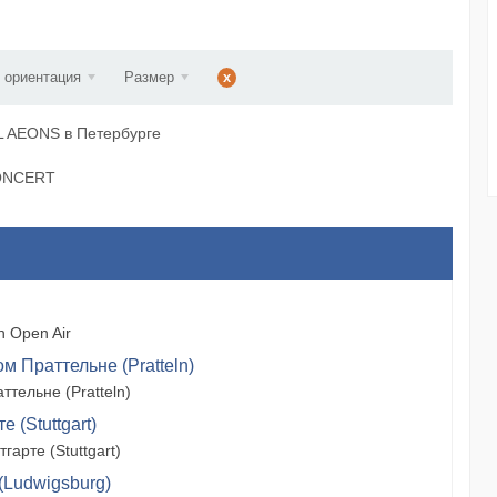
ст...
 ориентация
Размер
x
 AEONS в Петербурге
CONCERT
 Open Air
м Праттельне (Pratteln)
тельне (Pratteln)
 (Stuttgart)
арте (Stuttgart)
(Ludwigsburg)