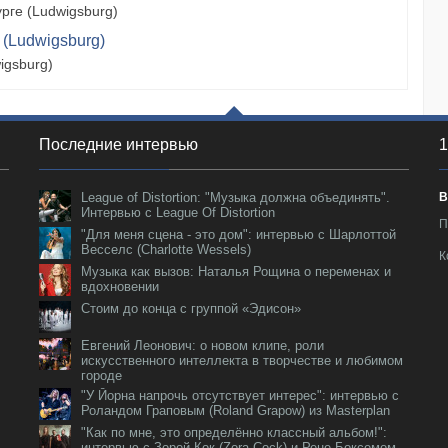
рге (Ludwigsburg)
 (Ludwigsburg)
igsburg)
Последние интервью
1
League of Distortion: "Музыка должна объединять".
В
Интервью с League Of Distortion
П
"Для меня сцена - это дом": интервью с Шарлоттой
Весселс (Charlotte Wessels)
К
Музыка как вызов: Наталья Рощина о переменах и
вдохновении
Стоим до конца с группой «Эдисон»
Евгений Леонович: о новом клипе, роли
искусственного интеллекта в творчестве и любимом
городе
"У Йорна напрочь отсутствует интерес": интервью с
Роландом Граповым (Roland Grapow) из Masterplan
"Как по мне, это определённо классный альбом!":
интервью с Зорой Кок (Zora Cock) и Рене Боксемом