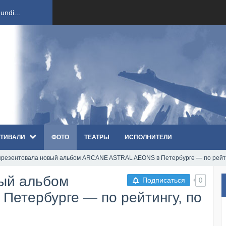
ndi...
вым ко...
оди...
sh...
ТИВАЛИ
ФОТО
ТЕАТРЫ
ИСПОЛНИТЕЛИ
п «Th...
презентовала новый альбом ARCANE ASTRAL AEONS в Петербурге — по рейти
первые...
вый альбом
Подписаться
0
ем «...
етербурге — по рейтингу, по
ннад...