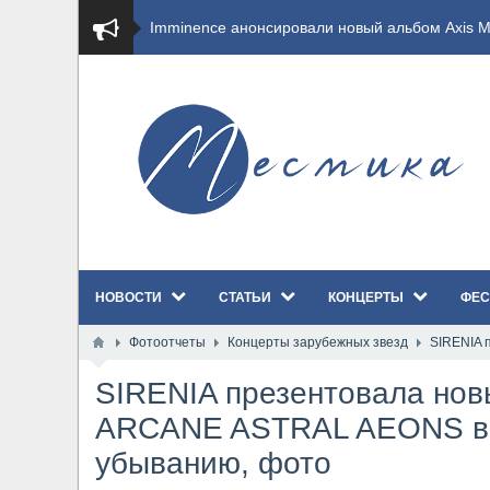
​Imminence анонсировали новый альбом Axis Mu
​Wacken Open Air 2026 полностью распродан
GHOST возвращаются на большие экраны с но
​Summer Breeze Open Air 2026 полностью перех
​Wacken Open Air 2026: открыт новый портал Ca
НОВОСТИ
СТАТЬИ
КОНЦЕРТЫ
ФЕС
ANTHRAX представили новый сингл и видеокли
Фотоотчеты
Концерты зарубежных звезд
SIRENIA 
Всероссийский рок-фестиваль HAMMER FEST в
SIRENIA презентовала но
XANDRIA представили новый сингл под названи
ARCANE ASTRAL AEONS в П
убыванию, фото
Wacken Open Air 2026 объявили последние оди