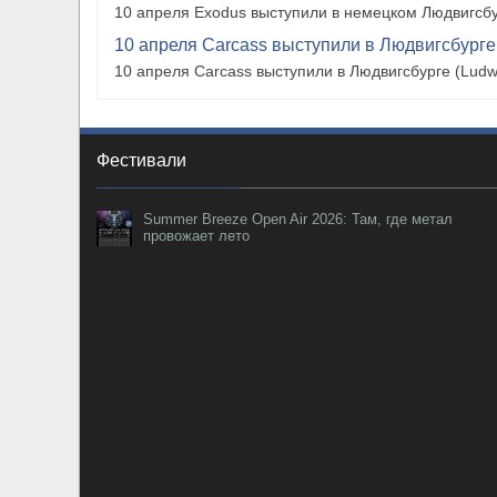
10 апреля Exodus выступили в немецком Людвигсбу
10 апреля Carcass выступили в Людвигсбурге
10 апреля Carcass выступили в Людвигсбурге (Ludw
Фестивали
Summer Breeze Open Air 2026: Там, где метал
провожает лето