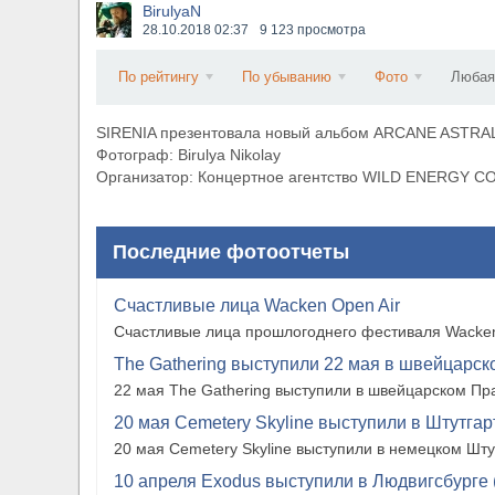
BirulyaN
​Wacken Open Air 2027 объявил новую волну уча
28.10.2018
02:37
9 123 просмотра
По рейтингу
По убыванию
Фото
Любая
SIRENIA презентовала новый альбом ARCANE ASTRAL
Фотограф: Birulya Nikolay
Организатор: Концертное агентство WILD ENERGY 
Последние фотоотчеты
Счастливые лица Wacken Open Air
Счастливые лица прошлогоднего фестиваля Wacken
The Gathering выступили 22 мая в швейцарско
22 мая The Gathering выступили в швейцарском Прат
20 мая Cemetery Skyline выступили в Штутгарте
20 мая Cemetery Skyline выступили в немецком Штутг
10 апреля Exodus выступили в Людвигсбурге 