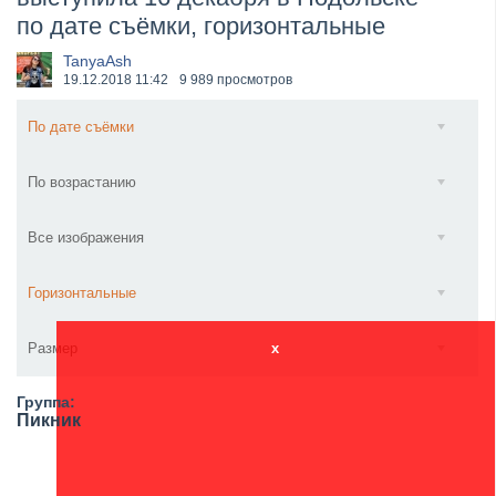
по дате съёмки, горизонтальные
​Anthrax выпустили новый сингл и клип «Everybod...
TanyaAsh
19.12.2018
11:42
9 989 просмотров
По дате съёмки
По возрастанию
Все изображения
Горизонтальные
Размер
x
Группа:
Пикник