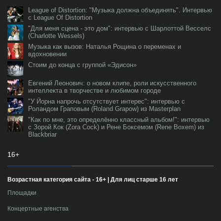
League of Distortion: "Музыка должна объединять". Интервью
с League Of Distortion
"Для меня сцена - это дом": интервью с Шарлоттой Весселс
(Charlotte Wessels)
Музыка как вызов: Наталья Рощина о переменах и
вдохновении
Стоим до конца с группой «Эдисон»
Евгений Леонович: о новом клипе, роли искусственного
интеллекта в творчестве и любимом городе
"У Йорна напрочь отсутствует интерес": интервью с
Роландом Граповым (Roland Grapow) из Masterplan
"Как по мне, это определённо классный альбом!": интервью
с Зорой Кок (Zora Cock) и Рене Боксемом (Rene Boxem) из
Blackbriar
16+
Возрастная категория сайта - 16+ | Для лиц старше 16 лет
Площадки
Концертные агенства